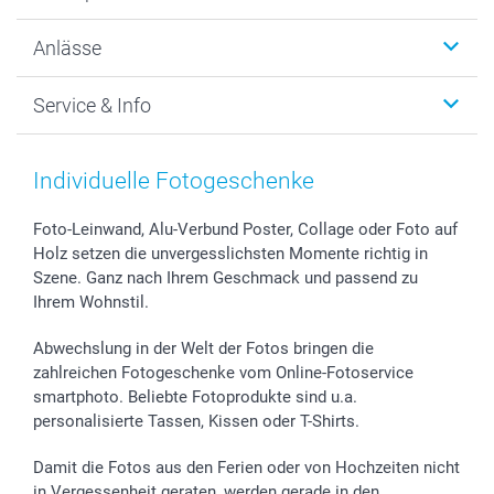
Wanddekoration
Über uns
Anlässe
MyNameBook
Warum smartphoto
Foto-Grusskarten
Nachhaltigkeit
Weihnachten
Service & Info
Fotoabzüge, Fotos als Buch & Poster
Datenschutz
Neujahr
Smartphone & Tablet Cases
Cookie-Erklärung
Valentinstag
Kontakt & FAQ
Zubehör & Material
AGB
Muttertag
Preise und Versandkosten
Individuelle Fotogeschenke
Foto-Kalender & Agenden
Impressum
Vatertag
Lieferfristen
Sticker & Etiketten
Presse
Kommunion & Konfirmation
48h Lieferung
Foto-Leinwand, Alu-Verbund Poster, Collage oder Foto auf
Holz setzen die unvergesslichsten Momente richtig in
Geschenk-Gutscheine (PDF)
Partnerprogramme
Hochzeit
Zahlungsmöglichkeiten
Szene. Ganz nach Ihrem Geschmack und passend zu
Investor Relations
Geburtstag
Anmelden /Registrieren
Ihrem Wohnstil.
B2B smartbusiness
Geburt
Sitemap
Widerrufsrecht
Zu allen Anlässen
Status der Bestellung
Abwechslung in der Welt der Fotos bringen die
smartfriends
zahlreichen Fotogeschenke vom Online-Fotoservice
smartphoto. Beliebte Fotoprodukte sind u.a.
smartgarantie
personalisierte Tassen, Kissen oder T-Shirts.
smartbonus
Damit die Fotos aus den Ferien oder von Hochzeiten nicht
in Vergessenheit geraten, werden gerade in den