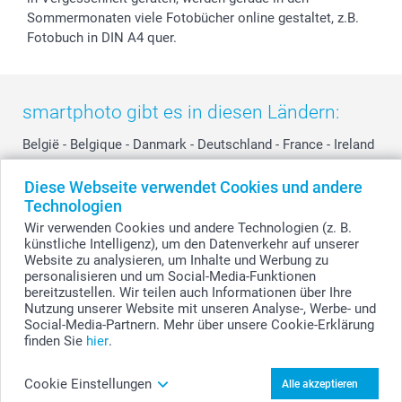
Sommermonaten viele Fotobücher online gestaltet, z.B.
Fotobuch in DIN A4 quer.
smartphoto gibt es in diesen Ländern:
België
-
Belgique
-
Danmark
-
Deutschland
-
France
-
Ireland
-
Nederland
-
Norge
-
Österreich
-
Schweiz
-
Suisse
-
Diese Webseite verwendet Cookies und andere
Switzerland
-
Suomi
-
Sverige
-
United Kingdom
-
Technologien
Other Countries
Wir verwenden Cookies und andere Technologien (z. B.
künstliche Intelligenz), um den Datenverkehr auf unserer
Website zu analysieren, um Inhalte und Werbung zu
personalisieren und um Social-Media-Funktionen
Alle Preise verstehen sich in Schweizer Franken (CHF) inkl. MwSt. und zzgl.
Versandkosten.
bereitzustellen. Wir teilen auch Informationen über Ihre
Nutzung unserer Website mit unseren Analyse-, Werbe- und
Social-Media-Partnern. Mehr über unsere Cookie-Erklärung
finden Sie
hier
.
© smartphoto Group. Alle Rechte vorbehalten.
Cookie Einstellungen
Alle akzeptieren