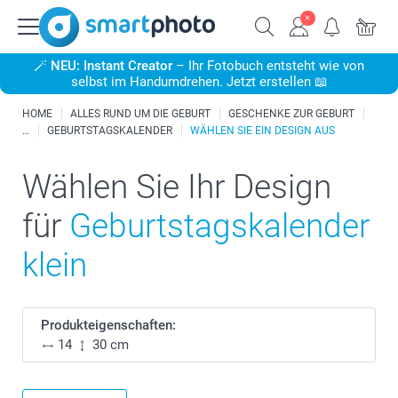
🪄
NEU: Instant Creator
– Ihr Fotobuch entsteht wie von
selbst im Handumdrehen. Jetzt erstellen 📖
HOME
ALLES RUND UM DIE GEBURT
GESCHENKE ZUR GEBURT
GEBURTSTAGSKALENDER
WÄHLEN SIE EIN DESIGN AUS
Wählen Sie Ihr Design
für
Geburtstagskalender
klein
Produkteigenschaften:
14
30 cm