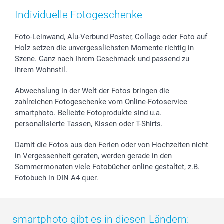
Zubehör & Material
AGB
Muttertag
Preise und Versandkosten
Individuelle Fotogeschenke
Foto-Kalender & Agenden
Impressum
Vatertag
Lieferfristen
Sticker & Etiketten
Presse
Kommunion & Konfirmation
48h Lieferung
Foto-Leinwand, Alu-Verbund Poster, Collage oder Foto auf
Holz setzen die unvergesslichsten Momente richtig in
Geschenk-Gutscheine (PDF)
Partnerprogramme
Hochzeit
Zahlungsmöglichkeiten
Szene. Ganz nach Ihrem Geschmack und passend zu
Investor Relations
Geburtstag
Anmelden /Registrieren
Ihrem Wohnstil.
B2B smartbusiness
Geburt
Sitemap
Widerrufsrecht
Zu allen Anlässen
Status der Bestellung
Abwechslung in der Welt der Fotos bringen die
smartfriends
zahlreichen Fotogeschenke vom Online-Fotoservice
smartphoto. Beliebte Fotoprodukte sind u.a.
smartgarantie
personalisierte Tassen, Kissen oder T-Shirts.
smartbonus
Damit die Fotos aus den Ferien oder von Hochzeiten nicht
in Vergessenheit geraten, werden gerade in den
Sommermonaten viele Fotobücher online gestaltet, z.B.
Fotobuch in DIN A4 quer.
smartphoto gibt es in diesen Ländern: