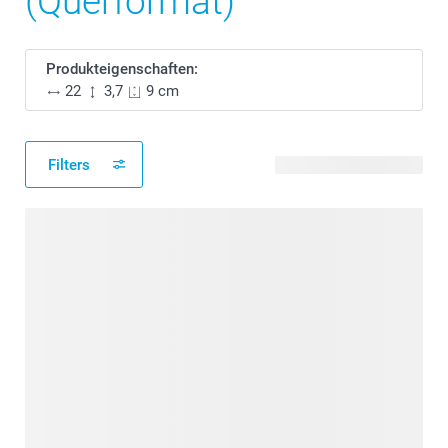
(Querformat)
Produkteigenschaften:
22
3,7
9 cm
Filters
33 verfügbare Designs