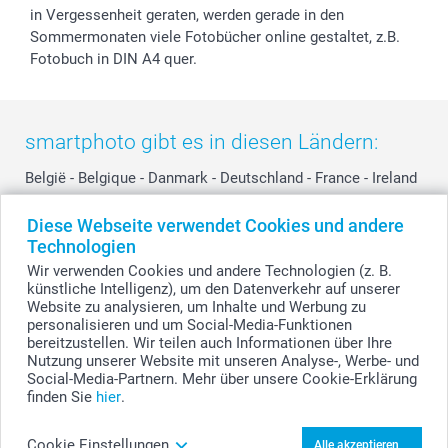
in Vergessenheit geraten, werden gerade in den
Sommermonaten viele Fotobücher online gestaltet, z.B.
Fotobuch in DIN A4 quer.
smartphoto gibt es in diesen Ländern:
België
-
Belgique
-
Danmark
-
Deutschland
-
France
-
Ireland
-
Nederland
-
Norge
-
Österreich
-
Schweiz
-
Suisse
-
Diese Webseite verwendet Cookies und andere
Switzerland
-
Suomi
-
Sverige
-
United Kingdom
-
Technologien
Other Countries
Wir verwenden Cookies und andere Technologien (z. B.
künstliche Intelligenz), um den Datenverkehr auf unserer
Website zu analysieren, um Inhalte und Werbung zu
personalisieren und um Social-Media-Funktionen
Alle Preise verstehen sich in Schweizer Franken (CHF) inkl. MwSt. und zzgl.
Versandkosten.
bereitzustellen. Wir teilen auch Informationen über Ihre
Nutzung unserer Website mit unseren Analyse-, Werbe- und
Social-Media-Partnern. Mehr über unsere Cookie-Erklärung
finden Sie
hier
.
© smartphoto Group. Alle Rechte vorbehalten.
Cookie Einstellungen
Alle akzeptieren