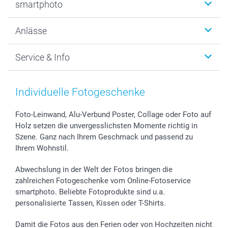
smartphoto
Fotogeschenke
Wanddekoration
Über uns
Anlässe
MyNameBook
Warum smartphoto
Foto-Grusskarten
Nachhaltigkeit
Weihnachten
Service & Info
Fotoabzüge, Fotos als Buch & Poster
Datenschutz
Neujahr
Smartphone & Tablet Cases
Cookie-Erklärung
Valentinstag
Kontakt & FAQ
Zubehör & Material
AGB
Muttertag
Preise und Versandkosten
Individuelle Fotogeschenke
Foto-Kalender & Agenden
Impressum
Vatertag
Lieferfristen
Sticker & Etiketten
Presse
Kommunion & Konfirmation
48h Lieferung
Foto-Leinwand, Alu-Verbund Poster, Collage oder Foto auf
Holz setzen die unvergesslichsten Momente richtig in
Geschenk-Gutscheine (PDF)
Partnerprogramme
Hochzeit
Zahlungsmöglichkeiten
Szene. Ganz nach Ihrem Geschmack und passend zu
Investor Relations
Geburtstag
Anmelden /Registrieren
Ihrem Wohnstil.
B2B smartbusiness
Geburt
Sitemap
Widerrufsrecht
Zu allen Anlässen
Status der Bestellung
Abwechslung in der Welt der Fotos bringen die
smartfriends
zahlreichen Fotogeschenke vom Online-Fotoservice
smartphoto. Beliebte Fotoprodukte sind u.a.
smartgarantie
personalisierte Tassen, Kissen oder T-Shirts.
smartbonus
Damit die Fotos aus den Ferien oder von Hochzeiten nicht