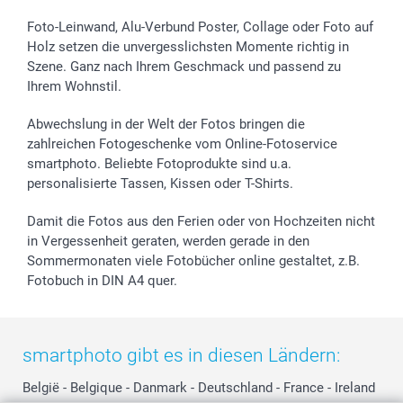
Foto-Kalender & Agenden
Impressum
Vatertag
Lieferfristen
Sticker & Etiketten
Presse
Kommunion & Konfirmation
48h Lieferung
Foto-Leinwand, Alu-Verbund Poster, Collage oder Foto auf
Holz setzen die unvergesslichsten Momente richtig in
Geschenk-Gutscheine (PDF)
Partnerprogramme
Hochzeit
Zahlungsmöglichkeiten
Szene. Ganz nach Ihrem Geschmack und passend zu
Investor Relations
Geburtstag
Anmelden /Registrieren
Ihrem Wohnstil.
B2B smartbusiness
Geburt
Sitemap
Widerrufsrecht
Zu allen Anlässen
Status der Bestellung
Abwechslung in der Welt der Fotos bringen die
smartfriends
zahlreichen Fotogeschenke vom Online-Fotoservice
smartphoto. Beliebte Fotoprodukte sind u.a.
smartgarantie
personalisierte Tassen, Kissen oder T-Shirts.
smartbonus
Damit die Fotos aus den Ferien oder von Hochzeiten nicht
in Vergessenheit geraten, werden gerade in den
Sommermonaten viele Fotobücher online gestaltet, z.B.
Fotobuch in DIN A4 quer.
smartphoto gibt es in diesen Ländern:
België
-
Belgique
-
Danmark
-
Deutschland
-
France
-
Ireland