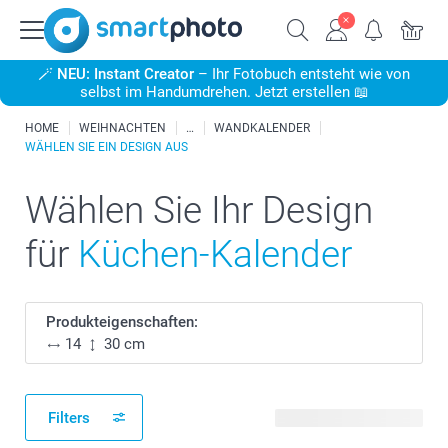
🪄
NEU: Instant Creator
– Ihr Fotobuch entsteht wie von
selbst im Handumdrehen. Jetzt erstellen 📖
HOME
WEIHNACHTEN
WANDKALENDER
WÄHLEN SIE EIN DESIGN AUS
Wählen Sie Ihr Design
für
Küchen-Kalender
Produkteigenschaften:
14
30 cm
Filters
41 verfügbare Designs