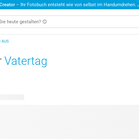
 Creator
– Ihr Fotobuch entsteht wie von selbst im Handumdrehen. Je
N AUS
r
Vatertag
are Designs