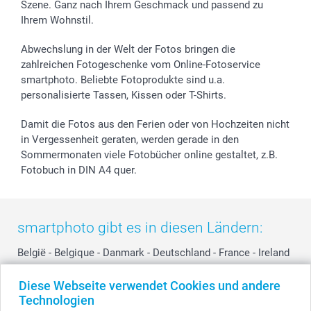
Szene. Ganz nach Ihrem Geschmack und passend zu
Investor Relations
Geburtstag
Anmelden /Registrieren
Ihrem Wohnstil.
B2B smartbusiness
Geburt
Sitemap
Widerrufsrecht
Zu allen Anlässen
Status der Bestellung
Abwechslung in der Welt der Fotos bringen die
smartfriends
zahlreichen Fotogeschenke vom Online-Fotoservice
smartphoto. Beliebte Fotoprodukte sind u.a.
smartgarantie
personalisierte Tassen, Kissen oder T-Shirts.
smartbonus
Damit die Fotos aus den Ferien oder von Hochzeiten nicht
in Vergessenheit geraten, werden gerade in den
Sommermonaten viele Fotobücher online gestaltet, z.B.
Fotobuch in DIN A4 quer.
smartphoto gibt es in diesen Ländern:
België
-
Belgique
-
Danmark
-
Deutschland
-
France
-
Ireland
-
Nederland
-
Norge
-
Österreich
-
Schweiz
-
Suisse
-
Diese Webseite verwendet Cookies und andere
Switzerland
-
Suomi
-
Sverige
-
United Kingdom
-
Technologien
Other Countries