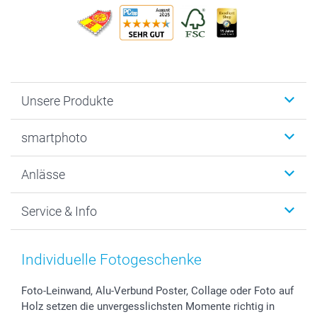
Unsere Produkte
Fotobücher
smartphoto
Fotogeschenke
Wanddekoration
Über uns
Anlässe
MyNameBook
Warum smartphoto
Foto-Grusskarten
Nachhaltigkeit
Weihnachten
Service & Info
Fotoabzüge, Fotos als Buch & Poster
Datenschutz
Neujahr
Smartphone & Tablet Cases
Cookie-Erklärung
Valentinstag
Kontakt & FAQ
Zubehör & Material
AGB
Muttertag
Preise und Versandkosten
Individuelle Fotogeschenke
Foto-Kalender & Agenden
Impressum
Vatertag
Lieferfristen
Sticker & Etiketten
Presse
Kommunion & Konfirmation
48h Lieferung
Foto-Leinwand, Alu-Verbund Poster, Collage oder Foto auf
Holz setzen die unvergesslichsten Momente richtig in
Geschenk-Gutscheine (PDF)
Partnerprogramme
Hochzeit
Zahlungsmöglichkeiten