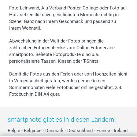
Sticker & Etiketten
Presse
Kommunion & Konfirmation
48h Lieferung
Foto-Leinwand, Alu-Verbund Poster, Collage oder Foto auf
Holz setzen die unvergesslichsten Momente richtig in
Geschenk-Gutscheine (PDF)
Partnerprogramme
Hochzeit
Zahlungsmöglichkeiten
Szene. Ganz nach Ihrem Geschmack und passend zu
Investor Relations
Geburtstag
Anmelden /Registrieren
Ihrem Wohnstil.
B2B smartbusiness
Geburt
Sitemap
Widerrufsrecht
Zu allen Anlässen
Status der Bestellung
Abwechslung in der Welt der Fotos bringen die
smartfriends
zahlreichen Fotogeschenke vom Online-Fotoservice
smartphoto. Beliebte Fotoprodukte sind u.a.
smartgarantie
personalisierte Tassen, Kissen oder T-Shirts.
smartbonus
Damit die Fotos aus den Ferien oder von Hochzeiten nicht
in Vergessenheit geraten, werden gerade in den
Sommermonaten viele Fotobücher online gestaltet, z.B.
Fotobuch in DIN A4 quer.
smartphoto gibt es in diesen Ländern:
België
-
Belgique
-
Danmark
-
Deutschland
-
France
-
Ireland