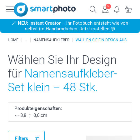
🪄
NEU: Instant Creator
– Ihr Fotobuch entsteht wie von
selbst im Handumdrehen. Jetzt erstellen 📖
HOME
NAMENSAUFKLEBER
WÄHLEN SIE EIN DESIGN AUS
Wählen Sie Ihr Design
für
Namensaufkleber-
Set klein – 48 Stk.
Produkteigenschaften:
3,8
0,6 cm
Filters
32 verfügbare Designs