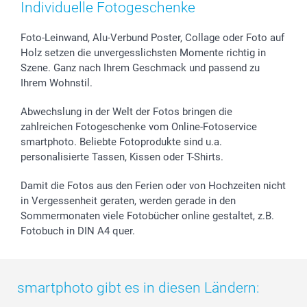
Zubehör & Material
AGB
Muttertag
Preise und Versandkosten
Individuelle Fotogeschenke
Foto-Kalender & Agenden
Impressum
Vatertag
Lieferfristen
Sticker & Etiketten
Presse
Kommunion & Konfirmation
48h Lieferung
Foto-Leinwand, Alu-Verbund Poster, Collage oder Foto auf
Holz setzen die unvergesslichsten Momente richtig in
Geschenk-Gutscheine (PDF)
Partnerprogramme
Hochzeit
Zahlungsmöglichkeiten
Szene. Ganz nach Ihrem Geschmack und passend zu
Investor Relations
Geburtstag
Anmelden /Registrieren
Ihrem Wohnstil.
B2B smartbusiness
Geburt
Sitemap
Widerrufsrecht
Zu allen Anlässen
Status der Bestellung
Abwechslung in der Welt der Fotos bringen die
smartfriends
zahlreichen Fotogeschenke vom Online-Fotoservice
smartphoto. Beliebte Fotoprodukte sind u.a.
smartgarantie
personalisierte Tassen, Kissen oder T-Shirts.
smartbonus
Damit die Fotos aus den Ferien oder von Hochzeiten nicht
in Vergessenheit geraten, werden gerade in den
Sommermonaten viele Fotobücher online gestaltet, z.B.
Fotobuch in DIN A4 quer.
smartphoto gibt es in diesen Ländern: