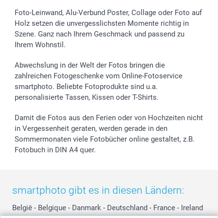
Sticker & Etiketten
Presse
Kommunion & Konfirmation
48h Lieferung
Foto-Leinwand, Alu-Verbund Poster, Collage oder Foto auf
Holz setzen die unvergesslichsten Momente richtig in
Geschenk-Gutscheine (PDF)
Partnerprogramme
Hochzeit
Zahlungsmöglichkeiten
Szene. Ganz nach Ihrem Geschmack und passend zu
Investor Relations
Geburtstag
Anmelden /Registrieren
Ihrem Wohnstil.
B2B smartbusiness
Geburt
Sitemap
Widerrufsrecht
Zu allen Anlässen
Status der Bestellung
Abwechslung in der Welt der Fotos bringen die
smartfriends
zahlreichen Fotogeschenke vom Online-Fotoservice
smartphoto. Beliebte Fotoprodukte sind u.a.
smartgarantie
personalisierte Tassen, Kissen oder T-Shirts.
smartbonus
Damit die Fotos aus den Ferien oder von Hochzeiten nicht
in Vergessenheit geraten, werden gerade in den
Sommermonaten viele Fotobücher online gestaltet, z.B.
Fotobuch in DIN A4 quer.
smartphoto gibt es in diesen Ländern:
België
-
Belgique
-
Danmark
-
Deutschland
-
France
-
Ireland