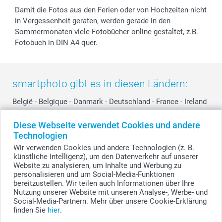
Damit die Fotos aus den Ferien oder von Hochzeiten nicht
in Vergessenheit geraten, werden gerade in den
Sommermonaten viele Fotobücher online gestaltet, z.B.
Fotobuch in DIN A4 quer.
smartphoto gibt es in diesen Ländern:
België
-
Belgique
-
Danmark
-
Deutschland
-
France
-
Ireland
-
Nederland
-
Norge
-
Österreich
-
Schweiz
-
Suisse
-
Diese Webseite verwendet Cookies und andere
Switzerland
-
Suomi
-
Sverige
-
United Kingdom
-
Technologien
Other Countries
Wir verwenden Cookies und andere Technologien (z. B.
künstliche Intelligenz), um den Datenverkehr auf unserer
Website zu analysieren, um Inhalte und Werbung zu
personalisieren und um Social-Media-Funktionen
Alle Preise verstehen sich in Schweizer Franken (CHF) inkl. MwSt. und zzgl.
Versandkosten.
bereitzustellen. Wir teilen auch Informationen über Ihre
Nutzung unserer Website mit unseren Analyse-, Werbe- und
Social-Media-Partnern. Mehr über unsere Cookie-Erklärung
finden Sie
hier
.
© smartphoto Group. Alle Rechte vorbehalten.