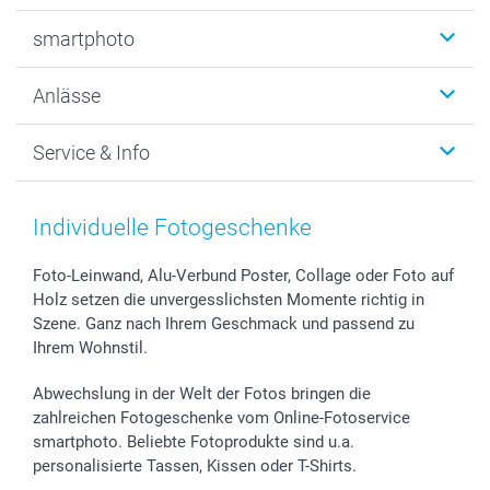
Fotobücher
smartphoto
Fotogeschenke
Wanddekoration
Über uns
Anlässe
MyNameBook
Warum smartphoto
Foto-Grusskarten
Nachhaltigkeit
Weihnachten
Service & Info
Fotoabzüge, Fotos als Buch & Poster
Datenschutz
Neujahr
Smartphone & Tablet Cases
Cookie-Erklärung
Valentinstag
Kontakt & FAQ
Zubehör & Material
AGB
Muttertag
Preise und Versandkosten
Individuelle Fotogeschenke
Foto-Kalender & Agenden
Impressum
Vatertag
Lieferfristen
Sticker & Etiketten
Presse
Kommunion & Konfirmation
48h Lieferung
Foto-Leinwand, Alu-Verbund Poster, Collage oder Foto auf
Holz setzen die unvergesslichsten Momente richtig in
Geschenk-Gutscheine (PDF)
Partnerprogramme
Hochzeit
Zahlungsmöglichkeiten
Szene. Ganz nach Ihrem Geschmack und passend zu
Investor Relations
Geburtstag
Anmelden /Registrieren
Ihrem Wohnstil.
B2B smartbusiness
Geburt
Sitemap
Widerrufsrecht
Zu allen Anlässen
Status der Bestellung
Abwechslung in der Welt der Fotos bringen die
smartfriends
zahlreichen Fotogeschenke vom Online-Fotoservice
smartphoto. Beliebte Fotoprodukte sind u.a.
smartgarantie
personalisierte Tassen, Kissen oder T-Shirts.
smartbonus