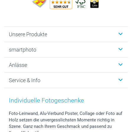
Unsere Produkte
Fotobücher
smartphoto
Fotogeschenke
Wanddekoration
Über uns
Anlässe
MyNameBook
Warum smartphoto
Foto-Grusskarten
Nachhaltigkeit
Weihnachten
Service & Info
Fotoabzüge, Fotos als Buch & Poster
Datenschutz
Neujahr
Smartphone & Tablet Cases
Cookie-Erklärung
Valentinstag
Kontakt & FAQ
Zubehör & Material
AGB
Muttertag
Preise und Versandkosten
Individuelle Fotogeschenke
Foto-Kalender & Agenden
Impressum
Vatertag
Lieferfristen
Sticker & Etiketten
Presse
Kommunion & Konfirmation
48h Lieferung
Foto-Leinwand, Alu-Verbund Poster, Collage oder Foto auf
Holz setzen die unvergesslichsten Momente richtig in
Geschenk-Gutscheine (PDF)
Partnerprogramme
Hochzeit
Zahlungsmöglichkeiten
Szene. Ganz nach Ihrem Geschmack und passend zu
Investor Relations
Geburtstag
Anmelden /Registrieren