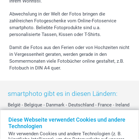
Ihrem Wohnstil.
B2B smartbusiness
Geburt
Sitemap
Widerrufsrecht
Zu allen Anlässen
Status der Bestellung
Abwechslung in der Welt der Fotos bringen die
smartfriends
zahlreichen Fotogeschenke vom Online-Fotoservice
smartphoto. Beliebte Fotoprodukte sind u.a.
smartgarantie
personalisierte Tassen, Kissen oder T-Shirts.
smartbonus
Damit die Fotos aus den Ferien oder von Hochzeiten nicht
in Vergessenheit geraten, werden gerade in den
Sommermonaten viele Fotobücher online gestaltet, z.B.
Fotobuch in DIN A4 quer.
smartphoto gibt es in diesen Ländern:
België
-
Belgique
-
Danmark
-
Deutschland
-
France
-
Ireland
-
Nederland
-
Norge
-
Österreich
-
Schweiz
-
Suisse
-
Diese Webseite verwendet Cookies und andere
Switzerland
-
Suomi
-
Sverige
-
United Kingdom
-
Technologien
Other Countries
Wir verwenden Cookies und andere Technologien (z. B.