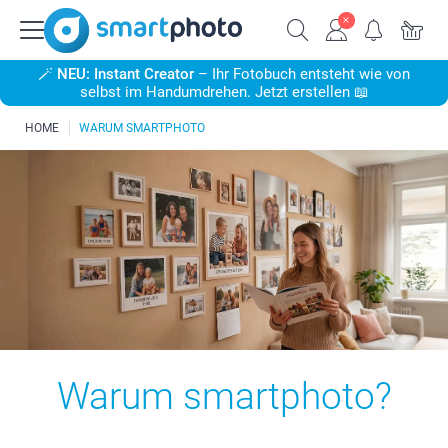
🪄
NEU: Instant Creator
– Ihr Fotobuch entsteht wie von
selbst im Handumdrehen. Jetzt erstellen 📖
HOME
WARUM SMARTPHOTO
Warum smartphoto?