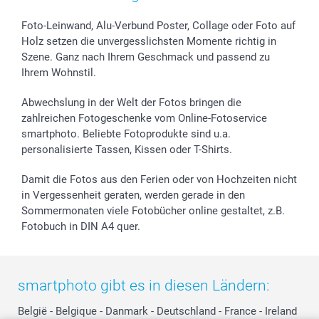
B2B smartbusiness
Geburt
Sitemap
Widerrufsrecht
Zu allen Anlässen
Status der Bestellung
Foto-Leinwand, Alu-Verbund Poster, Collage oder Foto auf
smartfriends
Holz setzen die unvergesslichsten Momente richtig in
Szene. Ganz nach Ihrem Geschmack und passend zu
smartgarantie
Ihrem Wohnstil.
smartbonus
Abwechslung in der Welt der Fotos bringen die
zahlreichen Fotogeschenke vom Online-Fotoservice
smartphoto. Beliebte Fotoprodukte sind u.a.
personalisierte Tassen, Kissen oder T-Shirts.
Damit die Fotos aus den Ferien oder von Hochzeiten nicht
in Vergessenheit geraten, werden gerade in den
Sommermonaten viele Fotobücher online gestaltet, z.B.
Fotobuch in DIN A4 quer.
smartphoto gibt es in diesen Ländern:
België
-
Belgique
-
Danmark
-
Deutschland
-
France
-
Ireland