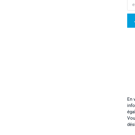
En 
inf
éga
Vou
dés