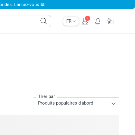
condes. Lancez-vous 📖
FR
Trier par