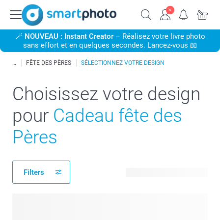
🪄
NOUVEAU : Instant Creator
– Réalisez votre livre photo
sans effort et en quelques secondes. Lancez-vous 📖
FÊTE DES PÈRES
SÉLECTIONNEZ VOTRE DESIGN
Choisissez votre design
pour
Cadeau fête des
Pères
Filters
404 modèles disponibles