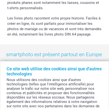
produits phares sont notamment les tasses, coussins et
smartgarantie
t-shirts personnalisés.
smartbonus
Les livres photo racontent votre propre histoire. Faciles à
créer en ligne, ils sont parfaits pour immortaliser les
photos de mariage ou de vacances et sont très demandés
en été, notamment les livres photo DIN A4 paysage.
smartphoto est présent partout en Europe
:
Ce site web utilise des cookies ainsi que d'autres
België
-
Belgique
-
Danmark
-
Deutschland
-
France
-
Ireland
technologies
-
Nederland
-
Norge
-
Österreich
-
Schweiz
-
Suisse
-
Nous utilisons des cookies ainsi que d'autres
Switzerland
-
Suomi
-
Sverige
-
United Kingdom
-
technologies (telles que l'intelligence artificielle) pour
Other Countries
analyser le trafic sur notre site web, personnaliser nos
contenus et publicités et proposer des fonctionnalités
disponibles sur les réseaux sociaux. Nous partageons
également des informations relatives à votre navigation
Tous les prix sont en francs suisses (CHF), TVA incluse et hors frais de port.
sur notre site avec nos partenaires dans les domaines de