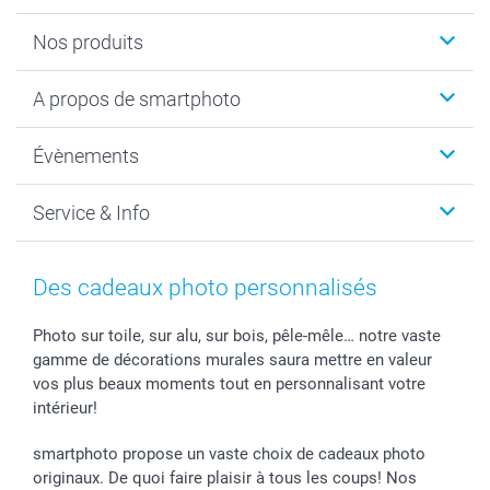
Nos produits
Livre photo
A propos de smartphoto
Cadeaux photo
Photo sur toile, Poster & Pêle-mêle
Qui sommes-nous?
Évènements
MyNameBook
Durabilité
Faire-part & Cartes
Protection des données
Noël
Service & Info
Développement photo & Tirage photo
Gestion des cookies
Nouvel An
Coques smartphone
Conditions
Saint-Valentin
Contact & FAQ
Cadres photo & accessoires déco
Mentions Légales
Fête des Mères
Tarifs et frais de livraison
Des cadeaux photo personnalisés
Calendrier photos & Agendas photo
Presse
Fête des Pères
Livraison
Stickers & Etiquettes
Affiliation
Confirmation ou communion
Livraison en 48 heures
Photo sur toile, sur alu, sur bois, pêle-mêle… notre vaste
gamme de décorations murales saura mettre en valeur
Chèque Cadeau
Investor Relations
Mariage
Modes de Paiement
vos plus beaux moments tout en personnalisant votre
B2B smartbusiness
Fête d'anniversaire
Identifiez-vous
intérieur!
Droit de rétractation
Collection naissance
Plan du site
Tous les évènements
Statut de ma commande
smartphoto propose un vaste choix de cadeaux photo
smarfriends
originaux. De quoi faire plaisir à tous les coups! Nos