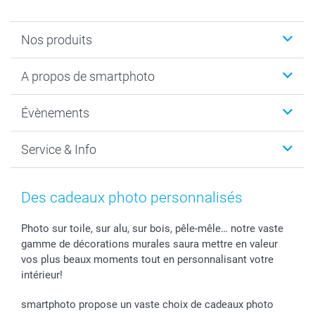
Nos produits
Livre photo
A propos de smartphoto
Cadeaux photo
Photo sur toile, Poster & Pêle-mêle
Qui sommes-nous?
Évènements
MyNameBook
Durabilité
Faire-part & Cartes
Protection des données
Noël
Service & Info
Développement photo & Tirage photo
Gestion des cookies
Nouvel An
Coques smartphone
Conditions
Saint-Valentin
Contact & FAQ
Cadres photo & accessoires déco
Mentions Légales
Fête des Mères
Tarifs et frais de livraison
Des cadeaux photo personnalisés
Calendrier photos & Agendas photo
Presse
Fête des Pères
Livraison
Stickers & Etiquettes
Affiliation
Confirmation ou communion
Livraison en 48 heures
Photo sur toile, sur alu, sur bois, pêle-mêle… notre vaste
gamme de décorations murales saura mettre en valeur
Chèque Cadeau
Investor Relations
Mariage
Modes de Paiement
vos plus beaux moments tout en personnalisant votre
B2B smartbusiness
Fête d'anniversaire
Identifiez-vous
intérieur!
Droit de rétractation
Collection naissance
Plan du site
Tous les évènements
Statut de ma commande
smartphoto propose un vaste choix de cadeaux photo