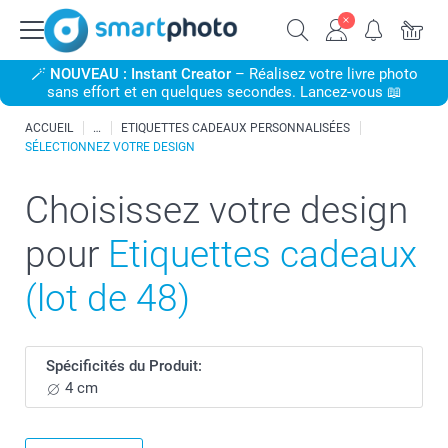
🪄
NOUVEAU : Instant Creator
– Réalisez votre livre photo
sans effort et en quelques secondes. Lancez-vous 📖
ACCUEIL
ETIQUETTES CADEAUX PERSONNALISÉES
SÉLECTIONNEZ VOTRE DESIGN
Choisissez votre design
pour
Etiquettes cadeaux
(lot de 48)
Spécificités du Produit:
4 cm