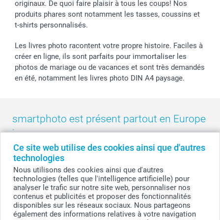
smarfriends
originaux. De quoi faire plaisir à tous les coups! Nos
produits phares sont notamment les tasses, coussins et
smartgarantie
t-shirts personnalisés.
smartbonus
Les livres photo racontent votre propre histoire. Faciles à
créer en ligne, ils sont parfaits pour immortaliser les
photos de mariage ou de vacances et sont très demandés
en été, notamment les livres photo DIN A4 paysage.
smartphoto est présent partout en Europe
:
Ce site web utilise des cookies ainsi que d'autres
België
-
Belgique
-
Danmark
-
Deutschland
-
France
-
Ireland
technologies
-
Nederland
-
Norge
-
Österreich
-
Schweiz
-
Suisse
-
Nous utilisons des cookies ainsi que d'autres
Switzerland
-
Suomi
-
Sverige
-
United Kingdom
-
technologies (telles que l'intelligence artificielle) pour
Other Countries
analyser le trafic sur notre site web, personnaliser nos
contenus et publicités et proposer des fonctionnalités
disponibles sur les réseaux sociaux. Nous partageons
également des informations relatives à votre navigation