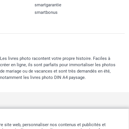
smartgarantie
smartbonus
Les livres photo racontent votre propre histoire. Faciles à
créer en ligne, ils sont parfaits pour immortaliser les photos
de mariage ou de vacances et sont très demandés en été,
notamment les livres photo DIN A4 paysage.
nd
-
Suomi
-
Sverige
-
United Kingdom
-
Other Countries
otre site web, personnaliser nos contenus et publicités et