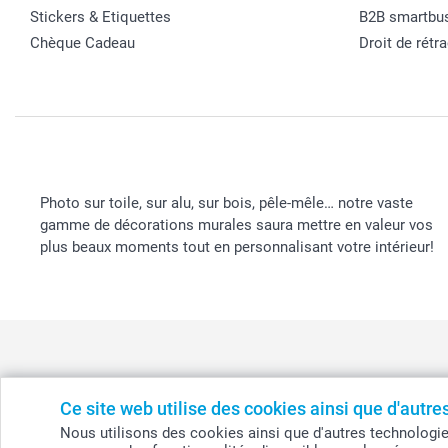
Stickers & Etiquettes
B2B smartbu
Chèque Cadeau
Droit de rétr
Photo sur toile, sur alu, sur bois, pêle-mêle… notre vaste
gamme de décorations murales saura mettre en valeur vos
plus beaux moments tout en personnalisant votre intérieur!
Ce site web utilise des cookies ainsi que d'autr
België
-
Belgique
-
Danmark
-
Deutschland
-
France
-
Ir
Nous utilisons des cookies ainsi que d'autres technologies (