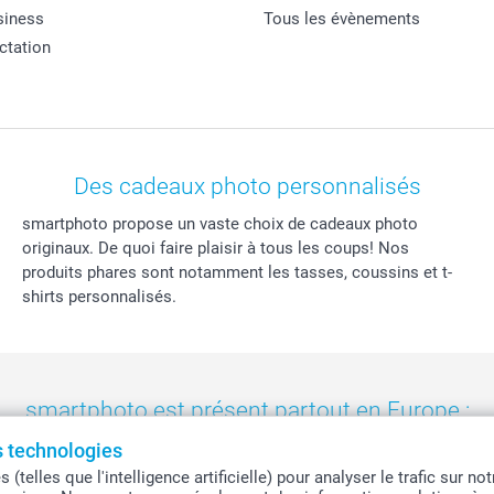
siness
Tous les évènements
actation
Des cadeaux photo personnalisés
smartphoto propose un vaste choix de cadeaux photo
originaux. De quoi faire plaisir à tous les coups! Nos
produits phares sont notamment les tasses, coussins et t-
shirts personnalisés.
smartphoto est présent partout en Europe :
es technologies
eland
-
Nederland
-
Norge
-
Österreich
-
Schweiz
-
Suisse
-
Switzerla
telles que l'intelligence artificielle) pour analyser le trafic sur n