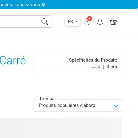
condes. Lancez-vous 📖
FR
 Carré
Spécificités du Produit:
4
4 cm
Trier par