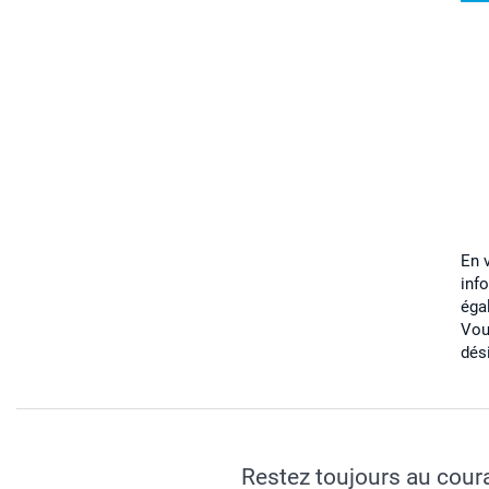
En 
inf
éga
Vou
dés
Restez toujours au cour