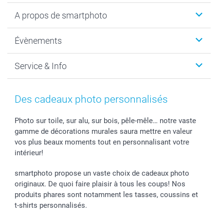
Livre photo
A propos de smartphoto
Cadeaux photo
Photo sur toile, Poster & Pêle-mêle
Qui sommes-nous?
Évènements
MyNameBook
Durabilité
Faire-part & Cartes
Protection des données
Noël
Service & Info
Développement photo & Tirage photo
Gestion des cookies
Nouvel An
Coques smartphone
Conditions
Saint-Valentin
Contact & FAQ
Cadres photo & accessoires déco
Mentions Légales
Fête des Mères
Tarifs et frais de livraison
Des cadeaux photo personnalisés
Calendrier photos & Agendas photo
Presse
Fête des Pères
Livraison
Stickers & Etiquettes
Affiliation
Confirmation ou communion
Livraison en 48 heures
Photo sur toile, sur alu, sur bois, pêle-mêle… notre vaste
gamme de décorations murales saura mettre en valeur
Chèque Cadeau
Investor Relations
Mariage
Modes de Paiement
vos plus beaux moments tout en personnalisant votre
B2B smartbusiness
Fête d'anniversaire
Identifiez-vous
intérieur!
Droit de rétractation
Collection naissance
Plan du site
Tous les évènements
Statut de ma commande
smartphoto propose un vaste choix de cadeaux photo
smarfriends
originaux. De quoi faire plaisir à tous les coups! Nos
produits phares sont notamment les tasses, coussins et
smartgarantie
t-shirts personnalisés.
smartbonus