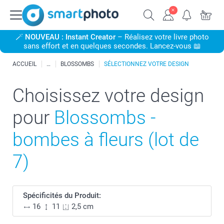
🪄
NOUVEAU : Instant Creator
– Réalisez votre livre photo
sans effort et en quelques secondes. Lancez-vous 📖
ACCUEIL
BLOSSOMBS
SÉLECTIONNEZ VOTRE DESIGN
Choisissez votre design
pour
Blossombs -
bombes à fleurs (lot de
7)
Spécificités du Produit:
16
11
2,5 cm