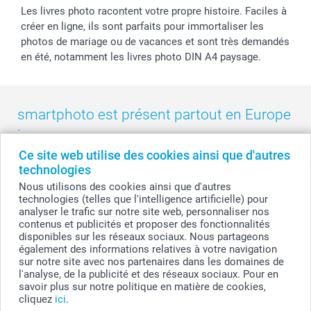
Les livres photo racontent votre propre histoire. Faciles à
créer en ligne, ils sont parfaits pour immortaliser les
photos de mariage ou de vacances et sont très demandés
en été, notamment les livres photo DIN A4 paysage.
smartphoto est présent partout en Europe
:
Ce site web utilise des cookies ainsi que d'autres
België
-
Belgique
-
Danmark
-
Deutschland
-
France
-
Ireland
technologies
-
Nederland
-
Norge
-
Österreich
-
Schweiz
-
Suisse
-
Nous utilisons des cookies ainsi que d'autres
Switzerland
-
Suomi
-
Sverige
-
United Kingdom
-
technologies (telles que l'intelligence artificielle) pour
Other Countries
analyser le trafic sur notre site web, personnaliser nos
contenus et publicités et proposer des fonctionnalités
disponibles sur les réseaux sociaux. Nous partageons
également des informations relatives à votre navigation
Tous les prix sont en francs suisses (CHF), TVA incluse et hors frais de port.
sur notre site avec nos partenaires dans les domaines de
l'analyse, de la publicité et des réseaux sociaux. Pour en
savoir plus sur notre politique en matière de cookies,
cliquez
ici
.
© smartphoto group. Tous droits réservés