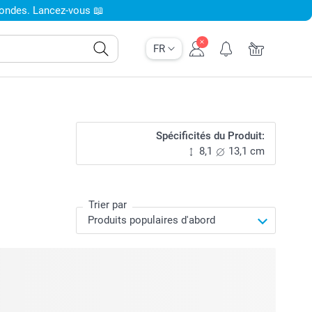
condes. Lancez-vous 📖
FR
Spécificités du Produit:
8,1
13,1 cm
Trier par