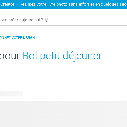
 Creator
– Réalisez votre livre photo sans effort et en quelques se
IONNEZ VOTRE DESIGN
 pour
Bol petit déjeuner
 disponibles