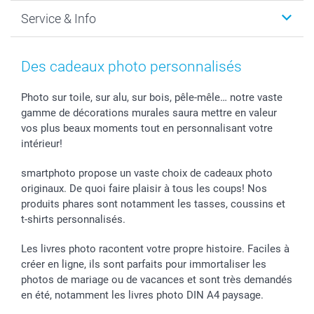
Faire-part & Cartes
Protection des données
Noël
Service & Info
Développement photo & Tirage photo
Gestion des cookies
Nouvel An
Coques smartphone
Conditions
Saint-Valentin
Contact & FAQ
Cadres photo & accessoires déco
Mentions Légales
Fête des Mères
Tarifs et frais de livraison
Des cadeaux photo personnalisés
Calendrier photos & Agendas photo
Presse
Fête des Pères
Livraison
Stickers & Etiquettes
Affiliation
Confirmation ou communion
Livraison en 48 heures
Photo sur toile, sur alu, sur bois, pêle-mêle… notre vaste
gamme de décorations murales saura mettre en valeur
Chèque Cadeau
Investor Relations
Mariage
Modes de Paiement
vos plus beaux moments tout en personnalisant votre
B2B smartbusiness
Fête d'anniversaire
Identifiez-vous
intérieur!
Droit de rétractation
Collection naissance
Plan du site
Tous les évènements
Statut de ma commande
smartphoto propose un vaste choix de cadeaux photo
smarfriends
originaux. De quoi faire plaisir à tous les coups! Nos
produits phares sont notamment les tasses, coussins et
smartgarantie
t-shirts personnalisés.
smartbonus
Les livres photo racontent votre propre histoire. Faciles à
créer en ligne, ils sont parfaits pour immortaliser les
photos de mariage ou de vacances et sont très demandés
en été, notamment les livres photo DIN A4 paysage.