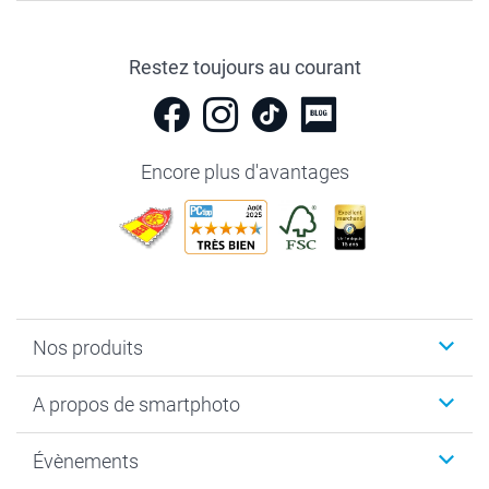
Restez toujours au courant
Encore plus d'avantages
Nos produits
Livre photo
A propos de smartphoto
Cadeaux photo
Photo sur toile, Poster & Pêle-mêle
Qui sommes-nous?
Évènements
MyNameBook
Durabilité