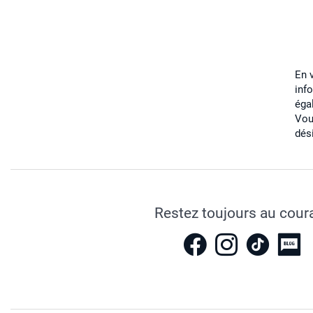
En 
inf
éga
Vou
dés
Restez toujours au cour