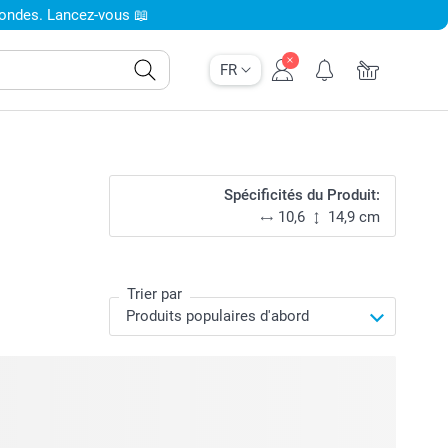
condes. Lancez-vous 📖
FR
Spécificités du Produit:
10,6
14,9 cm
Trier par