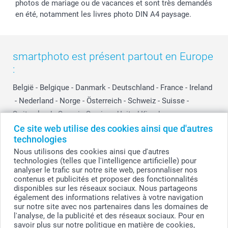
photos de mariage ou de vacances et sont très demandés
en été, notamment les livres photo DIN A4 paysage.
smartphoto est présent partout en Europe
:
België
-
Belgique
-
Danmark
-
Deutschland
-
France
-
Ireland
-
Nederland
-
Norge
-
Österreich
-
Schweiz
-
Suisse
-
Switzerland
-
Suomi
-
Sverige
-
United Kingdom
-
Other Countries
Ce site web utilise des cookies ainsi que d'autres
technologies
Nous utilisons des cookies ainsi que d'autres
technologies (telles que l'intelligence artificielle) pour
Tous les prix sont en francs suisses (CHF), TVA incluse et hors frais de port.
analyser le trafic sur notre site web, personnaliser nos
contenus et publicités et proposer des fonctionnalités
disponibles sur les réseaux sociaux. Nous partageons
également des informations relatives à votre navigation
© smartphoto group. Tous droits réservés
sur notre site avec nos partenaires dans les domaines de
l'analyse, de la publicité et des réseaux sociaux. Pour en
savoir plus sur notre politique en matière de cookies,