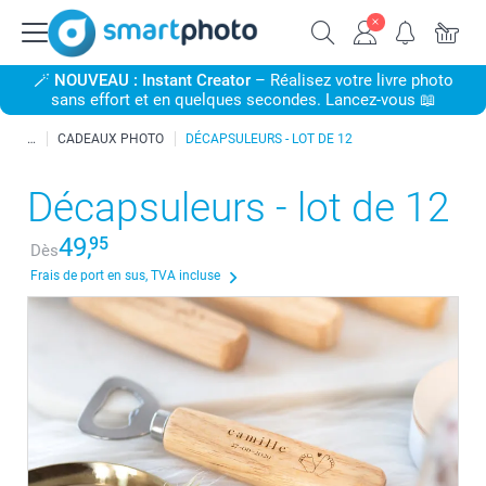
🪄
NOUVEAU : Instant Creator
– Réalisez votre livre photo
sans effort et en quelques secondes. Lancez-vous 📖
CADEAUX PHOTO
DÉCAPSULEURS - LOT DE 12
Décapsuleurs - lot de 12
49,
95
Dès
Frais de port en sus, TVA incluse