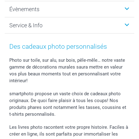
Photo sur toile, Poster & Pêle-mêle
Qui sommes-nous?
Évènements
MyNameBook
Durabilité
Faire-part & Cartes
Protection des données
Noël
Service & Info
Développement photo & Tirage photo
Gestion des cookies
Nouvel An
Coques smartphone
Conditions
Saint-Valentin
Contact & FAQ
Cadres photo & accessoires déco
Mentions Légales
Fête des Mères
Tarifs et frais de livraison
Des cadeaux photo personnalisés
Calendrier photos & Agendas photo
Presse
Fête des Pères
Livraison
Stickers & Etiquettes
Affiliation
Confirmation ou communion
Livraison en 48 heures
Photo sur toile, sur alu, sur bois, pêle-mêle… notre vaste
gamme de décorations murales saura mettre en valeur
Chèque Cadeau
Investor Relations
Mariage
Modes de Paiement
vos plus beaux moments tout en personnalisant votre
B2B smartbusiness
Fête d'anniversaire
Identifiez-vous
intérieur!
Droit de rétractation
Collection naissance
Plan du site
Tous les évènements
Statut de ma commande
smartphoto propose un vaste choix de cadeaux photo
smarfriends
originaux. De quoi faire plaisir à tous les coups! Nos
produits phares sont notamment les tasses, coussins et
smartgarantie
t-shirts personnalisés.
smartbonus
Les livres photo racontent votre propre histoire. Faciles à
créer en ligne, ils sont parfaits pour immortaliser les