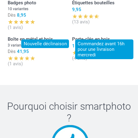
Badges photo
Étiquettes bouteilles
10 variantes
9,95
Dès
8,95
(13 avis)
(1 avis)
Boîte en métal et bois
Porte-clés en bois
Nouvelle déclinaison
Commandez avant 16h
3 variantes
11,95
pour une livraison
Dès
41,95
mercredi
(4 avis)
(1 avis)
Pourquoi choisir
smartphoto
?