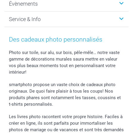
Évènements
MyNameBook
Durabilité
Faire-part & Cartes
Protection des données
Noël
Service & Info
Développement photo & Tirage photo
Gestion des cookies
Nouvel An
Coques smartphone
Conditions
Saint-Valentin
Contact & FAQ
Cadres photo & accessoires déco
Mentions Légales
Fête des Mères
Tarifs et frais de livraison
Des cadeaux photo personnalisés
Calendrier photos & Agendas photo
Presse
Fête des Pères
Livraison
Stickers & Etiquettes
Affiliation
Confirmation ou communion
Livraison en 48 heures
Photo sur toile, sur alu, sur bois, pêle-mêle… notre vaste
gamme de décorations murales saura mettre en valeur
Chèque Cadeau
Investor Relations
Mariage
Modes de Paiement
vos plus beaux moments tout en personnalisant votre
B2B smartbusiness
Fête d'anniversaire
Identifiez-vous
intérieur!
Droit de rétractation
Collection naissance
Plan du site
Tous les évènements
Statut de ma commande
smartphoto propose un vaste choix de cadeaux photo
smarfriends
originaux. De quoi faire plaisir à tous les coups! Nos
produits phares sont notamment les tasses, coussins et
smartgarantie
t-shirts personnalisés.
smartbonus
Les livres photo racontent votre propre histoire. Faciles à
créer en ligne, ils sont parfaits pour immortaliser les
photos de mariage ou de vacances et sont très demandés