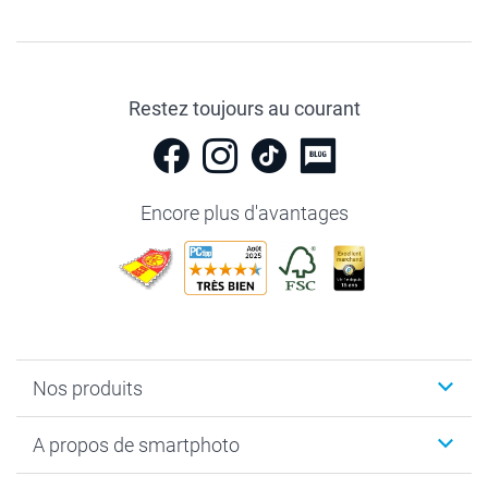
Restez toujours au courant
Encore plus d'avantages
Nos produits
Livre photo
A propos de smartphoto
Cadeaux photo
Photo sur toile, Poster & Pêle-mêle
Qui sommes-nous?