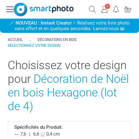
🪄
NOUVEAU : Instant Creator
– Réalisez votre livre photo
sans effort et en quelques secondes. Lancez-vous 📖
ACCUEIL
DÉCORATIONS EN BOIS
SÉLECTIONNEZ VOTRE DESIGN
Choisissez votre design
pour
Décoration de Noël
en bois Hexagone (lot
de 4)
Spécificités du Produit:
7,6
6,6
0,4 cm