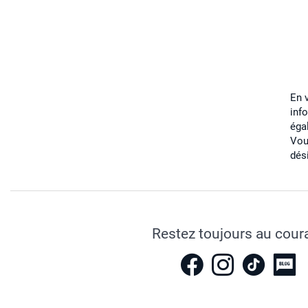
En 
inf
éga
Vou
dés
Restez toujours au cour