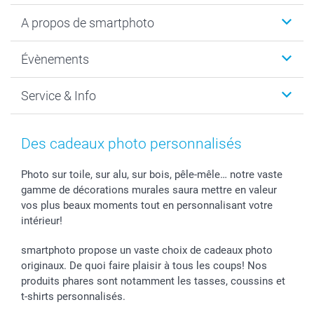
Livre photo
A propos de smartphoto
Cadeaux photo
Photo sur toile, Poster & Pêle-mêle
Qui sommes-nous?
Évènements
MyNameBook
Durabilité
Faire-part & Cartes
Protection des données
Noël
Service & Info
Développement photo & Tirage photo
Gestion des cookies
Nouvel An
Coques smartphone
Conditions
Saint-Valentin
Contact & FAQ
Cadres photo & accessoires déco
Mentions Légales
Fête des Mères
Tarifs et frais de livraison
Des cadeaux photo personnalisés
Calendrier photos & Agendas photo
Presse
Fête des Pères
Livraison
Stickers & Etiquettes
Affiliation
Confirmation ou communion
Livraison en 48 heures
Photo sur toile, sur alu, sur bois, pêle-mêle… notre vaste
gamme de décorations murales saura mettre en valeur
Chèque Cadeau
Investor Relations
Mariage
Modes de Paiement
vos plus beaux moments tout en personnalisant votre
B2B smartbusiness
Fête d'anniversaire
Identifiez-vous
intérieur!
Droit de rétractation
Collection naissance
Plan du site
Tous les évènements
Statut de ma commande
smartphoto propose un vaste choix de cadeaux photo
smarfriends
originaux. De quoi faire plaisir à tous les coups! Nos
produits phares sont notamment les tasses, coussins et
smartgarantie
t-shirts personnalisés.
smartbonus