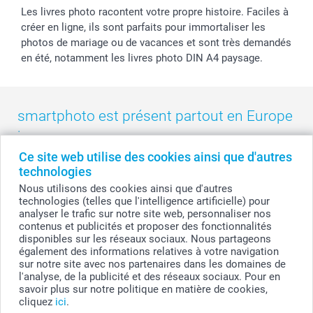
Les livres photo racontent votre propre histoire. Faciles à
créer en ligne, ils sont parfaits pour immortaliser les
photos de mariage ou de vacances et sont très demandés
en été, notamment les livres photo DIN A4 paysage.
smartphoto est présent partout en Europe
:
Ce site web utilise des cookies ainsi que d'autres
België
-
Belgique
-
Danmark
-
Deutschland
-
France
-
Ireland
technologies
-
Nederland
-
Norge
-
Österreich
-
Schweiz
-
Suisse
-
Nous utilisons des cookies ainsi que d'autres
Switzerland
-
Suomi
-
Sverige
-
United Kingdom
-
technologies (telles que l'intelligence artificielle) pour
Other Countries
analyser le trafic sur notre site web, personnaliser nos
contenus et publicités et proposer des fonctionnalités
disponibles sur les réseaux sociaux. Nous partageons
également des informations relatives à votre navigation
Tous les prix sont en francs suisses (CHF), TVA incluse et hors frais de port.
sur notre site avec nos partenaires dans les domaines de
l'analyse, de la publicité et des réseaux sociaux. Pour en
savoir plus sur notre politique en matière de cookies,
cliquez
ici
.
© smartphoto group. Tous droits réservés