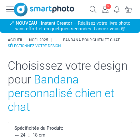
🪄
NOUVEAU : Instant Creator
– Réalisez votre livre photo
sans effort et en quelques secondes. Lancez-vous 📖
ACCUEIL
NOËL 2025
BANDANA POUR CHIEN ET CHAT
SÉLECTIONNEZ VOTRE DESIGN
Choisissez votre design
pour
Bandana
personnalisé chien et
chat
Spécificités du Produit:
24
18 cm