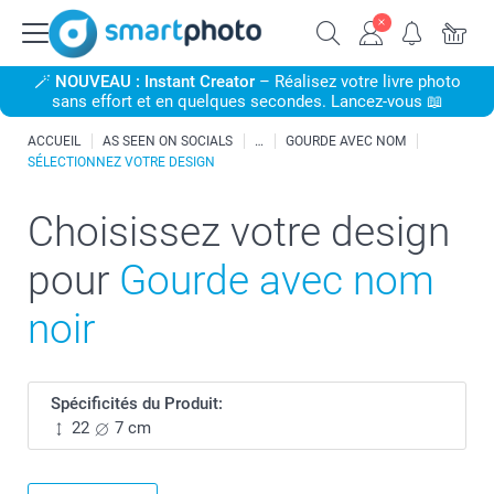
🪄
NOUVEAU : Instant Creator
– Réalisez votre livre photo
sans effort et en quelques secondes. Lancez-vous 📖
ACCUEIL
AS SEEN ON SOCIALS
GOURDE AVEC NOM
SÉLECTIONNEZ VOTRE DESIGN
Choisissez votre design
pour
Gourde avec nom
noir
Spécificités du Produit:
22
7 cm