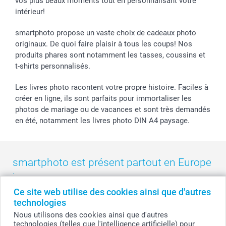
vos plus beaux moments tout en personnalisant votre
B2B smartbusiness
Fête d'anniversaire
Identifiez-vous
intérieur!
Droit de rétractation
Collection naissance
Plan du site
Tous les évènements
Statut de ma commande
smartphoto propose un vaste choix de cadeaux photo
smarfriends
originaux. De quoi faire plaisir à tous les coups! Nos
produits phares sont notamment les tasses, coussins et
smartgarantie
t-shirts personnalisés.
smartbonus
Les livres photo racontent votre propre histoire. Faciles à
créer en ligne, ils sont parfaits pour immortaliser les
photos de mariage ou de vacances et sont très demandés
en été, notamment les livres photo DIN A4 paysage.
smartphoto est présent partout en Europe
:
Ce site web utilise des cookies ainsi que d'autres
België
-
Belgique
-
Danmark
-
Deutschland
-
France
-
Ireland
technologies
-
Nederland
-
Norge
-
Österreich
-
Schweiz
-
Suisse
-
Nous utilisons des cookies ainsi que d'autres
Switzerland
-
Suomi
-
Sverige
-
United Kingdom
-
technologies (telles que l'intelligence artificielle) pour