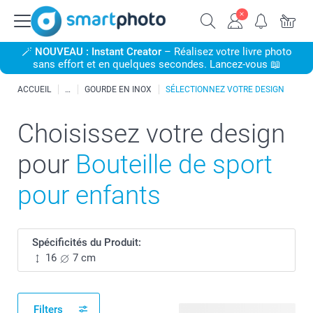
🪄
NOUVEAU : Instant Creator
– Réalisez votre livre photo
sans effort et en quelques secondes. Lancez-vous 📖
ACCUEIL
GOURDE EN INOX
SÉLECTIONNEZ VOTRE DESIGN
Choisissez votre design
pour
Bouteille de sport
pour enfants
Spécificités du Produit:
16
7 cm
Filters
219 modèles disponibles