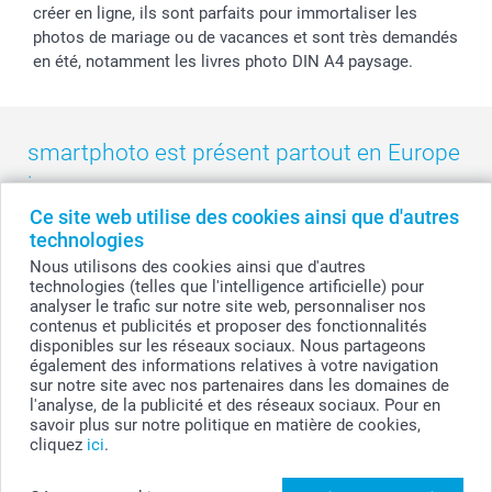
créer en ligne, ils sont parfaits pour immortaliser les
photos de mariage ou de vacances et sont très demandés
en été, notamment les livres photo DIN A4 paysage.
smartphoto est présent partout en Europe
:
Ce site web utilise des cookies ainsi que d'autres
België
-
Belgique
-
Danmark
-
Deutschland
-
France
-
Ireland
technologies
-
Nederland
-
Norge
-
Österreich
-
Schweiz
-
Suisse
-
Nous utilisons des cookies ainsi que d'autres
Switzerland
-
Suomi
-
Sverige
-
United Kingdom
-
technologies (telles que l'intelligence artificielle) pour
Other Countries
analyser le trafic sur notre site web, personnaliser nos
contenus et publicités et proposer des fonctionnalités
disponibles sur les réseaux sociaux. Nous partageons
également des informations relatives à votre navigation
Tous les prix sont en francs suisses (CHF), TVA incluse et hors frais de port.
sur notre site avec nos partenaires dans les domaines de
l'analyse, de la publicité et des réseaux sociaux. Pour en
savoir plus sur notre politique en matière de cookies,
cliquez
ici
.
© smartphoto group. Tous droits réservés