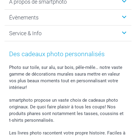
A propos de smartphoto
Cadeaux photo
Photo sur toile, Poster & Pêle-mêle
Qui sommes-nous?
Évènements
MyNameBook
Durabilité
Faire-part & Cartes
Protection des données
Noël
Service & Info
Développement photo & Tirage photo
Gestion des cookies
Nouvel An
Coques smartphone
Conditions
Saint-Valentin
Contact & FAQ
Cadres photo & accessoires déco
Mentions Légales
Fête des Mères
Tarifs et frais de livraison
Des cadeaux photo personnalisés
Calendrier photos & Agendas photo
Presse
Fête des Pères
Livraison
Stickers & Etiquettes
Affiliation
Confirmation ou communion
Livraison en 48 heures
Photo sur toile, sur alu, sur bois, pêle-mêle… notre vaste
gamme de décorations murales saura mettre en valeur
Chèque Cadeau
Investor Relations
Mariage
Modes de Paiement
vos plus beaux moments tout en personnalisant votre
B2B smartbusiness
Fête d'anniversaire
Identifiez-vous
intérieur!
Droit de rétractation
Collection naissance
Plan du site
Tous les évènements
Statut de ma commande
smartphoto propose un vaste choix de cadeaux photo
smarfriends
originaux. De quoi faire plaisir à tous les coups! Nos
produits phares sont notamment les tasses, coussins et
smartgarantie
t-shirts personnalisés.
smartbonus
Les livres photo racontent votre propre histoire. Faciles à