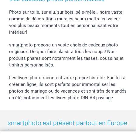
Calendrier photos & Agendas photo
Presse
Fête des Pères
Livraison
Stickers & Etiquettes
Affiliation
Confirmation ou communion
Livraison en 48 heures
Photo sur toile, sur alu, sur bois, pêle-mêle… notre vaste
gamme de décorations murales saura mettre en valeur
Chèque Cadeau
Investor Relations
Mariage
Modes de Paiement
vos plus beaux moments tout en personnalisant votre
B2B smartbusiness
Fête d'anniversaire
Identifiez-vous
intérieur!
Droit de rétractation
Collection naissance
Plan du site
Tous les évènements
Statut de ma commande
smartphoto propose un vaste choix de cadeaux photo
smarfriends
originaux. De quoi faire plaisir à tous les coups! Nos
produits phares sont notamment les tasses, coussins et
smartgarantie
t-shirts personnalisés.
smartbonus
Les livres photo racontent votre propre histoire. Faciles à
créer en ligne, ils sont parfaits pour immortaliser les
photos de mariage ou de vacances et sont très demandés
en été, notamment les livres photo DIN A4 paysage.
smartphoto est présent partout en Europe
: