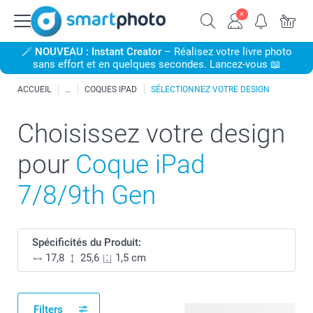
🪄
NOUVEAU : Instant Creator
– Réalisez votre livre photo
sans effort et en quelques secondes. Lancez-vous 📖
ACCUEIL
COQUES IPAD
SÉLECTIONNEZ VOTRE DESIGN
Choisissez votre design
pour
Coque iPad
7/8/9th Gen
Spécificités du Produit:
17,8
25,6
1,5 cm
Filters
28 modèles disponibles