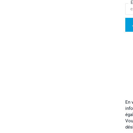
E
En 
inf
éga
Vou
dés