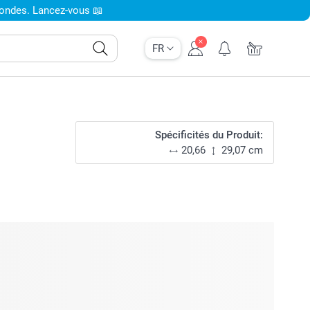
condes. Lancez-vous 📖
FR
Spécificités du Produit:
20,66
29,07 cm