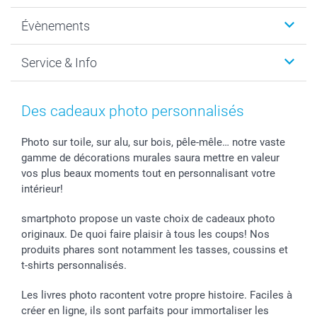
Photo sur toile, Poster & Pêle-mêle
Qui sommes-nous?
Évènements
MyNameBook
Durabilité
Faire-part & Cartes
Protection des données
Noël
Service & Info
Développement photo & Tirage photo
Gestion des cookies
Nouvel An
Coques smartphone
Conditions
Saint-Valentin
Contact & FAQ
Cadres photo & accessoires déco
Mentions Légales
Fête des Mères
Tarifs et frais de livraison
Des cadeaux photo personnalisés
Calendrier photos & Agendas photo
Presse
Fête des Pères
Livraison
Stickers & Etiquettes
Affiliation
Confirmation ou communion
Livraison en 48 heures
Photo sur toile, sur alu, sur bois, pêle-mêle… notre vaste
gamme de décorations murales saura mettre en valeur
Chèque Cadeau
Investor Relations
Mariage
Modes de Paiement
vos plus beaux moments tout en personnalisant votre
B2B smartbusiness
Fête d'anniversaire
Identifiez-vous
intérieur!
Droit de rétractation
Collection naissance
Plan du site
Tous les évènements
Statut de ma commande
smartphoto propose un vaste choix de cadeaux photo
smarfriends
originaux. De quoi faire plaisir à tous les coups! Nos
produits phares sont notamment les tasses, coussins et
smartgarantie
t-shirts personnalisés.
smartbonus
Les livres photo racontent votre propre histoire. Faciles à
créer en ligne, ils sont parfaits pour immortaliser les