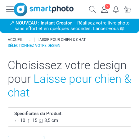
🪄
NOUVEAU : Instant Creator
– Réalisez votre livre photo
sans effort et en quelques secondes. Lancez-vous 📖
ACCUEIL
LAISSE POUR CHIEN & CHAT
SÉLECTIONNEZ VOTRE DESIGN
Choisissez votre design
pour
Laisse pour chien &
chat
Spécificités du Produit:
10
15
3,5 cm