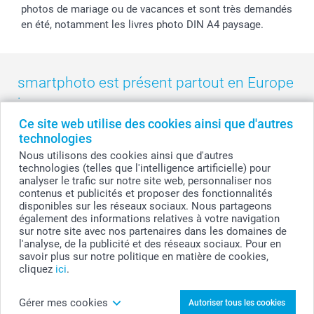
photos de mariage ou de vacances et sont très demandés
en été, notamment les livres photo DIN A4 paysage.
smartphoto est présent partout en Europe
:
Ce site web utilise des cookies ainsi que d'autres
België
-
Belgique
-
Danmark
-
Deutschland
-
France
-
Ireland
technologies
-
Nederland
-
Norge
-
Österreich
-
Schweiz
-
Suisse
-
Nous utilisons des cookies ainsi que d'autres
Switzerland
-
Suomi
-
Sverige
-
United Kingdom
-
technologies (telles que l'intelligence artificielle) pour
Other Countries
analyser le trafic sur notre site web, personnaliser nos
contenus et publicités et proposer des fonctionnalités
disponibles sur les réseaux sociaux. Nous partageons
également des informations relatives à votre navigation
Tous les prix sont en francs suisses (CHF), TVA incluse et hors frais de port.
sur notre site avec nos partenaires dans les domaines de
l'analyse, de la publicité et des réseaux sociaux. Pour en
savoir plus sur notre politique en matière de cookies,
cliquez
ici
.
© smartphoto group. Tous droits réservés
Gérer mes cookies
Autoriser tous les cookies