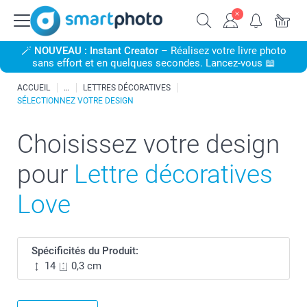
🪄
NOUVEAU : Instant Creator
– Réalisez votre livre photo
sans effort et en quelques secondes. Lancez-vous 📖
ACCUEIL
LETTRES DÉCORATIVES
SÉLECTIONNEZ VOTRE DESIGN
Choisissez votre design
pour
Lettre décoratives
Love
Spécificités du Produit:
14
0,3 cm