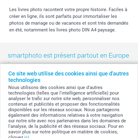
Les livres photo racontent votre propre histoire. Faciles à
créer en ligne, ils sont parfaits pour immortaliser les
photos de mariage ou de vacances et sont très demandés
en été, notamment les livres photo DIN A4 paysage.
smartphoto est présent partout en Europe
:
Ce site web utilise des cookies ainsi que d'autres
België
-
Belgique
-
Danmark
-
Deutschland
-
France
-
Ireland
technologies
-
Nederland
-
Norge
-
Österreich
-
Schweiz
-
Suisse
-
Nous utilisons des cookies ainsi que d'autres
Switzerland
-
Suomi
-
Sverige
-
United Kingdom
-
technologies (telles que l'intelligence artificielle) pour
Other Countries
analyser le trafic sur notre site web, personnaliser nos
contenus et publicités et proposer des fonctionnalités
disponibles sur les réseaux sociaux. Nous partageons
également des informations relatives à votre navigation
Tous les prix sont en francs suisses (CHF), TVA incluse et hors frais de port.
sur notre site avec nos partenaires dans les domaines de
l'analyse, de la publicité et des réseaux sociaux. Pour en
savoir plus sur notre politique en matière de cookies,
cliquez
ici
.