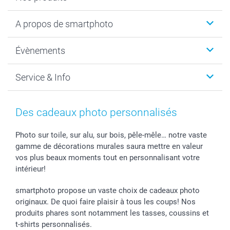
Livre photo
A propos de smartphoto
Cadeaux photo
Photo sur toile, Poster & Pêle-mêle
Qui sommes-nous?
Évènements
MyNameBook
Durabilité
Faire-part & Cartes
Protection des données
Noël
Service & Info
Développement photo & Tirage photo
Gestion des cookies
Nouvel An
Coques smartphone
Conditions
Saint-Valentin
Contact & FAQ
Cadres photo & accessoires déco
Mentions Légales
Fête des Mères
Tarifs et frais de livraison
Des cadeaux photo personnalisés
Calendrier photos & Agendas photo
Presse
Fête des Pères
Livraison
Stickers & Etiquettes
Affiliation
Confirmation ou communion
Livraison en 48 heures
Photo sur toile, sur alu, sur bois, pêle-mêle… notre vaste
gamme de décorations murales saura mettre en valeur
Chèque Cadeau
Investor Relations
Mariage
Modes de Paiement
vos plus beaux moments tout en personnalisant votre
B2B smartbusiness
Fête d'anniversaire
Identifiez-vous
intérieur!
Droit de rétractation
Collection naissance
Plan du site
Tous les évènements
Statut de ma commande
smartphoto propose un vaste choix de cadeaux photo
smarfriends
originaux. De quoi faire plaisir à tous les coups! Nos
produits phares sont notamment les tasses, coussins et
smartgarantie
t-shirts personnalisés.
smartbonus