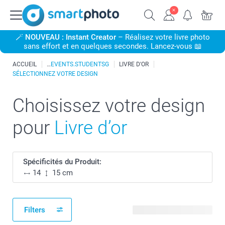
🪄
NOUVEAU : Instant Creator
– Réalisez votre livre photo
sans effort et en quelques secondes. Lancez-vous 📖
ACCUEIL
EVENTS.STUDENTSG
LIVRE D'OR
SÉLECTIONNEZ VOTRE DESIGN
Choisissez votre design
pour
Livre d’or
Spécificités du Produit:
14
15 cm
Filters
20 modèles disponibles