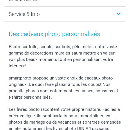
MyNameBook
Durabilité
Faire-part & Cartes
Protection des données
Noël
Service & Info
Développement photo & Tirage photo
Gestion des cookies
Nouvel An
Coques smartphone
Conditions
Saint-Valentin
Contact & FAQ
Cadres photo & accessoires déco
Mentions Légales
Fête des Mères
Tarifs et frais de livraison
Des cadeaux photo personnalisés
Calendrier photos & Agendas photo
Presse
Fête des Pères
Livraison
Stickers & Etiquettes
Affiliation
Confirmation ou communion
Livraison en 48 heures
Photo sur toile, sur alu, sur bois, pêle-mêle… notre vaste
gamme de décorations murales saura mettre en valeur
Chèque Cadeau
Investor Relations
Mariage
Modes de Paiement
vos plus beaux moments tout en personnalisant votre
B2B smartbusiness
Fête d'anniversaire
Identifiez-vous
intérieur!
Droit de rétractation
Collection naissance
Plan du site
Tous les évènements
Statut de ma commande
smartphoto propose un vaste choix de cadeaux photo
smarfriends
originaux. De quoi faire plaisir à tous les coups! Nos
produits phares sont notamment les tasses, coussins et
smartgarantie
t-shirts personnalisés.
smartbonus
Les livres photo racontent votre propre histoire. Faciles à
créer en ligne, ils sont parfaits pour immortaliser les
photos de mariage ou de vacances et sont très demandés
en été, notamment les livres photo DIN A4 paysage.