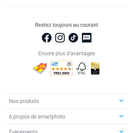
Restez toujours au courant
Encore plus d'avantages
Nos produits
Livre photo
A propos de smartphoto
Cadeaux photo
Photo sur toile, Poster & Pêle-mêle
Qui sommes-nous?
Évènements