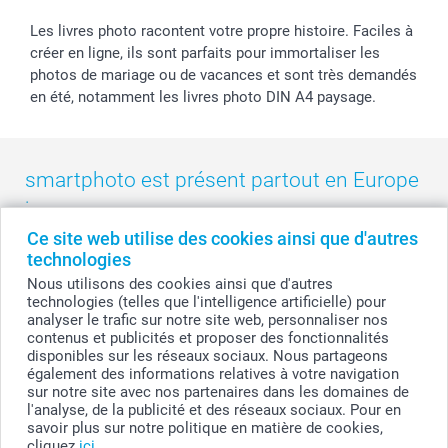
Les livres photo racontent votre propre histoire. Faciles à
créer en ligne, ils sont parfaits pour immortaliser les
photos de mariage ou de vacances et sont très demandés
en été, notamment les livres photo DIN A4 paysage.
smartphoto est présent partout en Europe
:
Ce site web utilise des cookies ainsi que d'autres
België
-
Belgique
-
Danmark
-
Deutschland
-
France
-
Ireland
technologies
-
Nederland
-
Norge
-
Österreich
-
Schweiz
-
Suisse
-
Nous utilisons des cookies ainsi que d'autres
Switzerland
-
Suomi
-
Sverige
-
United Kingdom
-
technologies (telles que l'intelligence artificielle) pour
Other Countries
analyser le trafic sur notre site web, personnaliser nos
contenus et publicités et proposer des fonctionnalités
disponibles sur les réseaux sociaux. Nous partageons
également des informations relatives à votre navigation
Tous les prix sont en francs suisses (CHF), TVA incluse et hors frais de port.
sur notre site avec nos partenaires dans les domaines de
l'analyse, de la publicité et des réseaux sociaux. Pour en
savoir plus sur notre politique en matière de cookies,
cliquez
ici
.