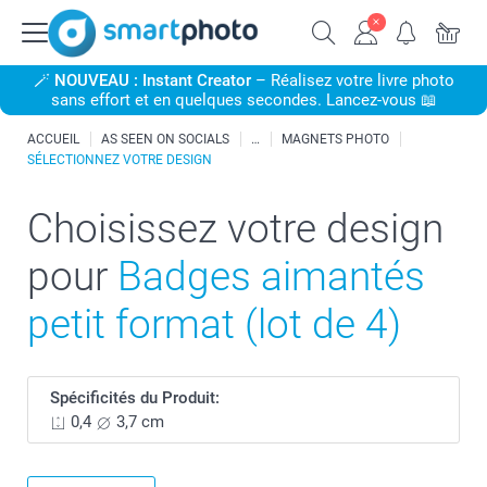
🪄
NOUVEAU : Instant Creator
– Réalisez votre livre photo
sans effort et en quelques secondes. Lancez-vous 📖
ACCUEIL
AS SEEN ON SOCIALS
MAGNETS PHOTO
SÉLECTIONNEZ VOTRE DESIGN
Choisissez votre design
pour
Badges aimantés
petit format (lot de 4)
Spécificités du Produit:
0,4
3,7 cm