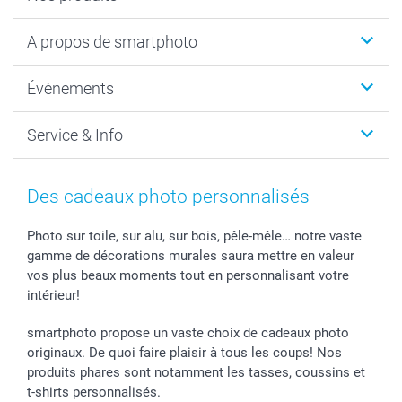
Livre photo
A propos de smartphoto
Cadeaux photo
Photo sur toile, Poster & Pêle-mêle
Qui sommes-nous?
Évènements
MyNameBook
Durabilité
Faire-part & Cartes
Protection des données
Noël
Service & Info
Développement photo & Tirage photo
Gestion des cookies
Nouvel An
Coques smartphone
Conditions
Saint-Valentin
Contact & FAQ
Cadres photo & accessoires déco
Mentions Légales
Fête des Mères
Tarifs et frais de livraison
Des cadeaux photo personnalisés
Calendrier photos & Agendas photo
Presse
Fête des Pères
Livraison
Stickers & Etiquettes
Affiliation
Confirmation ou communion
Livraison en 48 heures
Photo sur toile, sur alu, sur bois, pêle-mêle… notre vaste
gamme de décorations murales saura mettre en valeur
Chèque Cadeau
Investor Relations
Mariage
Modes de Paiement
vos plus beaux moments tout en personnalisant votre
B2B smartbusiness
Fête d'anniversaire
Identifiez-vous
intérieur!
Droit de rétractation
Collection naissance
Plan du site
Tous les évènements
Statut de ma commande
smartphoto propose un vaste choix de cadeaux photo
smarfriends
originaux. De quoi faire plaisir à tous les coups! Nos
produits phares sont notamment les tasses, coussins et
smartgarantie
t-shirts personnalisés.
smartbonus