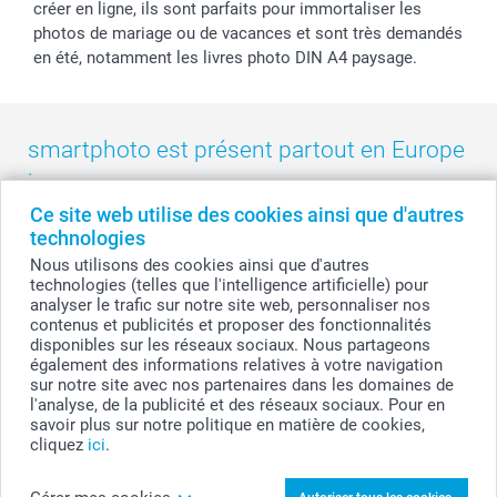
créer en ligne, ils sont parfaits pour immortaliser les
photos de mariage ou de vacances et sont très demandés
en été, notamment les livres photo DIN A4 paysage.
smartphoto est présent partout en Europe
:
Ce site web utilise des cookies ainsi que d'autres
België
-
Belgique
-
Danmark
-
Deutschland
-
France
-
Ireland
technologies
-
Nederland
-
Norge
-
Österreich
-
Schweiz
-
Suisse
-
Nous utilisons des cookies ainsi que d'autres
Switzerland
-
Suomi
-
Sverige
-
United Kingdom
-
technologies (telles que l'intelligence artificielle) pour
Other Countries
analyser le trafic sur notre site web, personnaliser nos
contenus et publicités et proposer des fonctionnalités
disponibles sur les réseaux sociaux. Nous partageons
également des informations relatives à votre navigation
Tous les prix sont en francs suisses (CHF), TVA incluse et hors frais de port.
sur notre site avec nos partenaires dans les domaines de
l'analyse, de la publicité et des réseaux sociaux. Pour en
savoir plus sur notre politique en matière de cookies,
cliquez
ici
.
© smartphoto group. Tous droits réservés