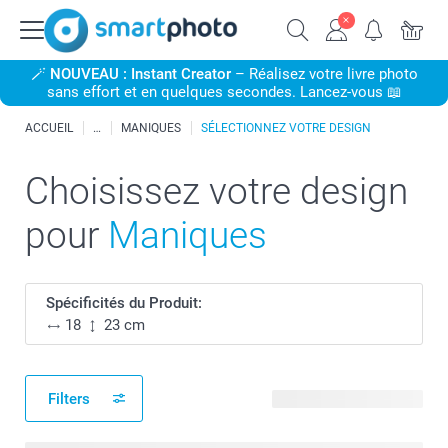
🪄
NOUVEAU : Instant Creator
– Réalisez votre livre photo
sans effort et en quelques secondes. Lancez-vous 📖
ACCUEIL
MANIQUES
SÉLECTIONNEZ VOTRE DESIGN
Choisissez votre design
pour
Maniques
Spécificités du Produit:
18
23 cm
Filters
8 modèles disponibles