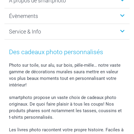
A propos de smartphoto
Cadeaux photo
Photo sur toile, Poster & Pêle-mêle
Qui sommes-nous?
Évènements
MyNameBook
Durabilité
Faire-part & Cartes
Protection des données
Noël
Service & Info
Développement photo & Tirage photo
Gestion des cookies
Nouvel An
Coques smartphone
Conditions
Saint-Valentin
Contact & FAQ
Cadres photo & accessoires déco
Mentions Légales
Fête des Mères
Tarifs et frais de livraison
Des cadeaux photo personnalisés
Calendrier photos & Agendas photo
Presse
Fête des Pères
Livraison
Stickers & Etiquettes
Affiliation
Confirmation ou communion
Livraison en 48 heures
Photo sur toile, sur alu, sur bois, pêle-mêle… notre vaste
gamme de décorations murales saura mettre en valeur
Chèque Cadeau
Investor Relations
Mariage
Modes de Paiement
vos plus beaux moments tout en personnalisant votre
B2B smartbusiness
Fête d'anniversaire
Identifiez-vous
intérieur!
Droit de rétractation
Collection naissance
Plan du site
Tous les évènements
Statut de ma commande
smartphoto propose un vaste choix de cadeaux photo
smarfriends
originaux. De quoi faire plaisir à tous les coups! Nos
produits phares sont notamment les tasses, coussins et
smartgarantie
t-shirts personnalisés.
smartbonus
Les livres photo racontent votre propre histoire. Faciles à