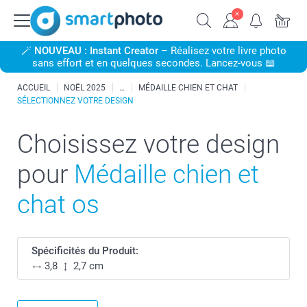
🪄
NOUVEAU : Instant Creator
– Réalisez votre livre photo
sans effort et en quelques secondes. Lancez-vous 📖
ACCUEIL
NOËL 2025
MÉDAILLE CHIEN ET CHAT
SÉLECTIONNEZ VOTRE DESIGN
Choisissez votre design
pour
Médaille chien et
chat os
Spécificités du Produit:
3,8
2,7 cm