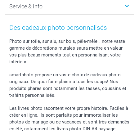
Faire-part & Cartes
Protection des données
Noël
Service & Info
Développement photo & Tirage photo
Gestion des cookies
Nouvel An
Coques smartphone
Conditions
Saint-Valentin
Contact & FAQ
Cadres photo & accessoires déco
Mentions Légales
Fête des Mères
Tarifs et frais de livraison
Des cadeaux photo personnalisés
Calendrier photos & Agendas photo
Presse
Fête des Pères
Livraison
Stickers & Etiquettes
Affiliation
Confirmation ou communion
Livraison en 48 heures
Photo sur toile, sur alu, sur bois, pêle-mêle… notre vaste
gamme de décorations murales saura mettre en valeur
Chèque Cadeau
Investor Relations
Mariage
Modes de Paiement
vos plus beaux moments tout en personnalisant votre
B2B smartbusiness
Fête d'anniversaire
Identifiez-vous
intérieur!
Droit de rétractation
Collection naissance
Plan du site
Tous les évènements
Statut de ma commande
smartphoto propose un vaste choix de cadeaux photo
smarfriends
originaux. De quoi faire plaisir à tous les coups! Nos
produits phares sont notamment les tasses, coussins et
smartgarantie
t-shirts personnalisés.
smartbonus
Les livres photo racontent votre propre histoire. Faciles à
créer en ligne, ils sont parfaits pour immortaliser les
photos de mariage ou de vacances et sont très demandés
en été, notamment les livres photo DIN A4 paysage.