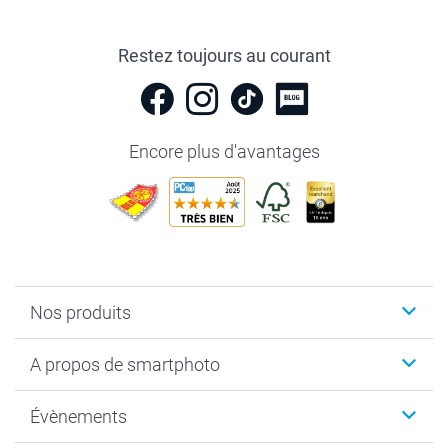
Restez toujours au courant
Encore plus d'avantages
Nos produits
Livre photo
A propos de smartphoto
Cadeaux photo
Photo sur toile, Poster & Pêle-mêle
Qui sommes-nous?
Évènements
MyNameBook
Durabilité