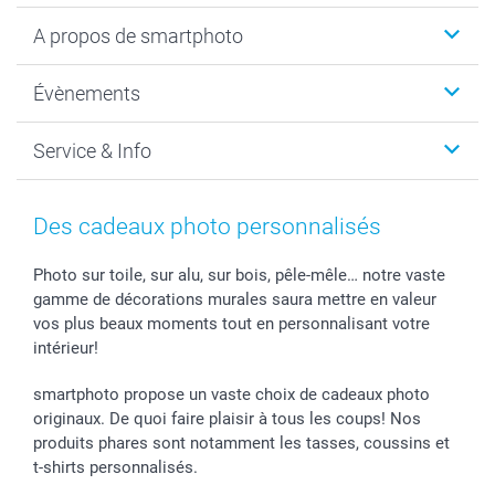
Livre photo
A propos de smartphoto
Cadeaux photo
Photo sur toile, Poster & Pêle-mêle
Qui sommes-nous?
Évènements
MyNameBook
Durabilité
Faire-part & Cartes
Protection des données
Noël
Service & Info
Développement photo & Tirage photo
Gestion des cookies
Nouvel An
Coques smartphone
Conditions
Saint-Valentin
Contact & FAQ
Cadres photo & accessoires déco
Mentions Légales
Fête des Mères
Tarifs et frais de livraison
Des cadeaux photo personnalisés
Calendrier photos & Agendas photo
Presse
Fête des Pères
Livraison
Stickers & Etiquettes
Affiliation
Confirmation ou communion
Livraison en 48 heures
Photo sur toile, sur alu, sur bois, pêle-mêle… notre vaste
gamme de décorations murales saura mettre en valeur
Chèque Cadeau
Investor Relations
Mariage
Modes de Paiement
vos plus beaux moments tout en personnalisant votre
B2B smartbusiness
Fête d'anniversaire
Identifiez-vous
intérieur!
Droit de rétractation
Collection naissance
Plan du site
Tous les évènements
Statut de ma commande
smartphoto propose un vaste choix de cadeaux photo
smarfriends
originaux. De quoi faire plaisir à tous les coups! Nos
produits phares sont notamment les tasses, coussins et
smartgarantie
t-shirts personnalisés.
smartbonus