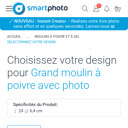
🪄
NOUVEAU : Instant Creator
– Réalisez votre livre photo
sans effort et en quelques secondes. Lancez-vous 📖
ACCUEIL
MOULINS À POIVRE ET À SEL
SÉLECTIONNEZ VOTRE DESIGN
Choisissez votre design
pour
Grand moulin à
poivre avec photo
Spécificités du Produit:
24
6,4 cm