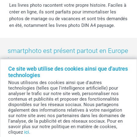
Les livres photo racontent votre propre histoire. Faciles à
créer en ligne, ils sont parfaits pour immortaliser les
photos de mariage ou de vacances et sont très demandés
en été, notamment les livres photo DIN A4 paysage.
smartphoto est présent partout en Europe
:
Ce site web utilise des cookies ainsi que d'autres
België
-
Belgique
-
Danmark
-
Deutschland
-
France
-
Ireland
technologies
-
Nederland
-
Norge
-
Österreich
-
Schweiz
-
Suisse
-
Nous utilisons des cookies ainsi que d'autres
Switzerland
-
Suomi
-
Sverige
-
United Kingdom
-
technologies (telles que l'intelligence artificielle) pour
Other Countries
analyser le trafic sur notre site web, personnaliser nos
contenus et publicités et proposer des fonctionnalités
disponibles sur les réseaux sociaux. Nous partageons
également des informations relatives à votre navigation
Tous les prix sont en francs suisses (CHF), TVA incluse et hors frais de port.
sur notre site avec nos partenaires dans les domaines de
l'analyse, de la publicité et des réseaux sociaux. Pour en
savoir plus sur notre politique en matière de cookies,
cliquez
ici
.
© smartphoto group. Tous droits réservés