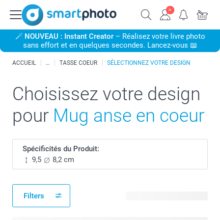
🪄
NOUVEAU : Instant Creator
– Réalisez votre livre photo
sans effort et en quelques secondes. Lancez-vous 📖
ACCUEIL
TASSE COEUR
SÉLECTIONNEZ VOTRE DESIGN
Choisissez votre design
pour
Mug anse en coeur
Spécificités du Produit:
9,5
8,2 cm
Filters
480 modèles disponibles