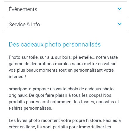
Photo sur toile, Poster & Pêle-mêle
Qui sommes-nous?
Évènements
MyNameBook
Durabilité
Faire-part & Cartes
Protection des données
Noël
Service & Info
Développement photo & Tirage photo
Gestion des cookies
Nouvel An
Coques smartphone
Conditions
Saint-Valentin
Contact & FAQ
Cadres photo & accessoires déco
Mentions Légales
Fête des Mères
Tarifs et frais de livraison
Des cadeaux photo personnalisés
Calendrier photos & Agendas photo
Presse
Fête des Pères
Livraison
Stickers & Etiquettes
Affiliation
Confirmation ou communion
Livraison en 48 heures
Photo sur toile, sur alu, sur bois, pêle-mêle… notre vaste
gamme de décorations murales saura mettre en valeur
Chèque Cadeau
Investor Relations
Mariage
Modes de Paiement
vos plus beaux moments tout en personnalisant votre
B2B smartbusiness
Fête d'anniversaire
Identifiez-vous
intérieur!
Droit de rétractation
Collection naissance
Plan du site
Tous les évènements
Statut de ma commande
smartphoto propose un vaste choix de cadeaux photo
smarfriends
originaux. De quoi faire plaisir à tous les coups! Nos
produits phares sont notamment les tasses, coussins et
smartgarantie
t-shirts personnalisés.
smartbonus
Les livres photo racontent votre propre histoire. Faciles à
créer en ligne, ils sont parfaits pour immortaliser les