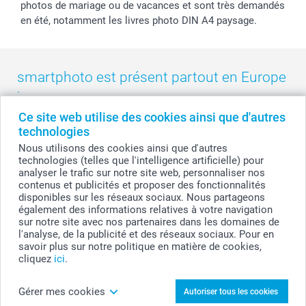
photos de mariage ou de vacances et sont très demandés
en été, notamment les livres photo DIN A4 paysage.
smartphoto est présent partout en Europe
:
Ce site web utilise des cookies ainsi que d'autres
België
-
Belgique
-
Danmark
-
Deutschland
-
France
-
Ireland
technologies
-
Nederland
-
Norge
-
Österreich
-
Schweiz
-
Suisse
-
Nous utilisons des cookies ainsi que d'autres
Switzerland
-
Suomi
-
Sverige
-
United Kingdom
-
technologies (telles que l'intelligence artificielle) pour
Other Countries
analyser le trafic sur notre site web, personnaliser nos
contenus et publicités et proposer des fonctionnalités
disponibles sur les réseaux sociaux. Nous partageons
également des informations relatives à votre navigation
Tous les prix sont en francs suisses (CHF), TVA incluse et hors frais de port.
sur notre site avec nos partenaires dans les domaines de
l'analyse, de la publicité et des réseaux sociaux. Pour en
savoir plus sur notre politique en matière de cookies,
cliquez
ici
.
© smartphoto group. Tous droits réservés
Gérer mes cookies
Autoriser tous les cookies