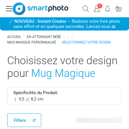
🪄
NOUVEAU : Instant Creator
– Réalisez votre livre photo
sans effort et en quelques secondes. Lancez-vous 📖
ACCUEIL
EN ATTENDANT BÉBÉ
MUG MAGIQUE PERSONNALISÉ
SÉLECTIONNEZ VOTRE DESIGN
Choisissez votre design
pour
Mug Magique
Spécificités du Produit:
9,5
8,2 cm
Filters
20 modèles disponibles