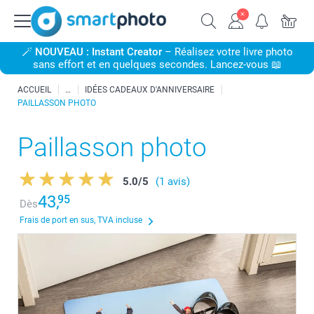
🪄
NOUVEAU : Instant Creator
– Réalisez votre livre photo
sans effort et en quelques secondes. Lancez-vous 📖
ACCUEIL
IDÉES CADEAUX D'ANNIVERSAIRE
PAILLASSON PHOTO
Paillasson photo
5.0
/
5
(1 avis)
43,
95
Dès
Frais de port en sus, TVA incluse