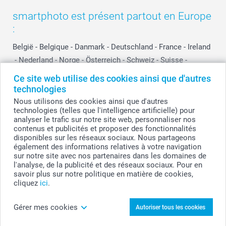
smartphoto est présent partout en Europe
:
België
-
Belgique
-
Danmark
-
Deutschland
-
France
-
Ireland
-
Nederland
-
Norge
-
Österreich
-
Schweiz
-
Suisse
-
Switzerland
-
Suomi
-
Sverige
-
United Kingdom
-
Ce site web utilise des cookies ainsi que d'autres
Other Countries
technologies
Nous utilisons des cookies ainsi que d'autres
technologies (telles que l'intelligence artificielle) pour
analyser le trafic sur notre site web, personnaliser nos
Tous les prix sont en francs suisses (CHF), TVA incluse et hors frais de port.
contenus et publicités et proposer des fonctionnalités
disponibles sur les réseaux sociaux. Nous partageons
également des informations relatives à votre navigation
sur notre site avec nos partenaires dans les domaines de
© smartphoto group. Tous droits réservés
l'analyse, de la publicité et des réseaux sociaux. Pour en
savoir plus sur notre politique en matière de cookies,
cliquez
ici
.
Personnalisez votre Paillasson photo
Gérer mes cookies
Autoriser tous les cookies