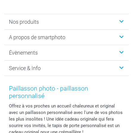
Nos produits
Livre photo
A propos de smartphoto
Cadeaux photo
Photo sur toile, Poster & Pêle-mêle
Qui sommes-nous?
Évènements
MyNameBook
Durabilité
Faire-part & Cartes
Protection des données
Noël
Service & Info
Développement photo & Tirage photo
Gestion des cookies
Nouvel An
Coques smartphone
Conditions
Saint-Valentin
Contact & FAQ
Cadres photo & accessoires déco
Mentions Légales
Fête des Mères
Tarifs et frais de livraison
Paillasson photo - paillasson
Calendrier photos & Agendas photo
Presse
Fête des Pères
Livraison
personnalisé
Stickers & Etiquettes
Affiliation
Confirmation ou communion
Livraison en 48 heures
Offrez à vos proches un accueil chaleureux et original
Chèque Cadeau
Investor Relations
Mariage
Modes de Paiement
avec un paillasson personnalisé avec l'une de vos photos
B2B smartbusiness
Fête d'anniversaire
Identifiez-vous
les plus insolites ! Une idée cadeau originale qui fera
Droit de rétractation
Collection naissance
Plan du site
sourire vos invités, le tapis de porte personnalisé est un
Tous les évènements
Statut de ma commande
cadeau original pour une crémaillère !