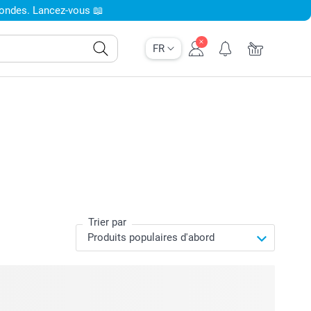
condes. Lancez-vous 📖
FR
Trier par