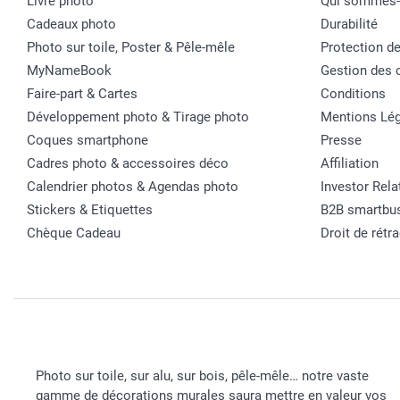
Livre photo
Qui sommes-
Cadeaux photo
Durabilité
Photo sur toile, Poster & Pêle-mêle
Protection d
MyNameBook
Gestion des 
Faire-part & Cartes
Conditions
Développement photo & Tirage photo
Mentions Lég
Coques smartphone
Presse
Cadres photo & accessoires déco
Affiliation
Calendrier photos & Agendas photo
Investor Rela
Stickers & Etiquettes
B2B smartbu
Chèque Cadeau
Droit de rétr
Photo sur toile, sur alu, sur bois, pêle-mêle… notre vaste
gamme de décorations murales saura mettre en valeur vos