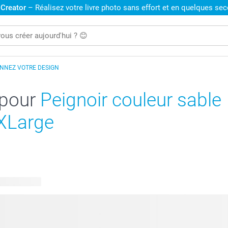
 Creator
– Réalisez votre livre photo sans effort et en quelques se
ONNEZ VOTRE DESIGN
 pour
Peignoir couleur sable
-XLarge
 disponibles