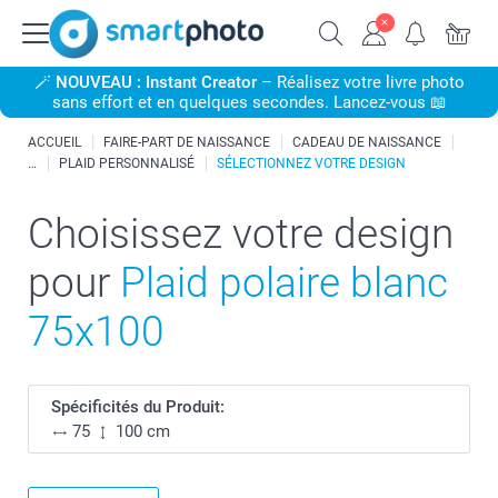
🪄
NOUVEAU : Instant Creator
– Réalisez votre livre photo
sans effort et en quelques secondes. Lancez-vous 📖
ACCUEIL
FAIRE-PART DE NAISSANCE
CADEAU DE NAISSANCE
PLAID PERSONNALISÉ
SÉLECTIONNEZ VOTRE DESIGN
Choisissez votre design
pour
Plaid polaire blanc
75x100
Spécificités du Produit:
75
100 cm