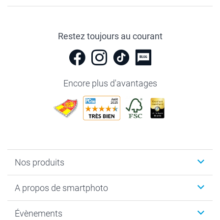
Restez toujours au courant
Encore plus d'avantages
Nos produits
Livre photo
A propos de smartphoto
Cadeaux photo
Photo sur toile, Poster & Pêle-mêle
Qui sommes-nous?
Évènements
MyNameBook
Durabilité