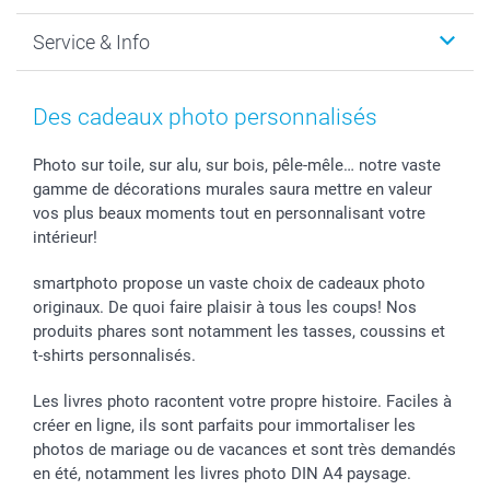
Faire-part & Cartes
Protection des données
Noël
Service & Info
Développement photo & Tirage photo
Gestion des cookies
Nouvel An
Coques smartphone
Conditions
Saint-Valentin
Contact & FAQ
Cadres photo & accessoires déco
Mentions Légales
Fête des Mères
Tarifs et frais de livraison
Des cadeaux photo personnalisés
Calendrier photos & Agendas photo
Presse
Fête des Pères
Livraison
Stickers & Etiquettes
Affiliation
Confirmation ou communion
Livraison en 48 heures
Photo sur toile, sur alu, sur bois, pêle-mêle… notre vaste
gamme de décorations murales saura mettre en valeur
Chèque Cadeau
Investor Relations
Mariage
Modes de Paiement
vos plus beaux moments tout en personnalisant votre
B2B smartbusiness
Fête d'anniversaire
Identifiez-vous
intérieur!
Droit de rétractation
Collection naissance
Plan du site
Tous les évènements
Statut de ma commande
smartphoto propose un vaste choix de cadeaux photo
smarfriends
originaux. De quoi faire plaisir à tous les coups! Nos
produits phares sont notamment les tasses, coussins et
smartgarantie
t-shirts personnalisés.
smartbonus
Les livres photo racontent votre propre histoire. Faciles à
créer en ligne, ils sont parfaits pour immortaliser les
photos de mariage ou de vacances et sont très demandés
en été, notamment les livres photo DIN A4 paysage.