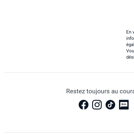
En 
inf
éga
Vou
dés
Restez toujours au cour