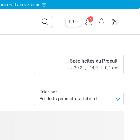
condes. Lancez-vous 📖
FR
Spécificités du Produit:
30,2
14,9
0,1 cm
Trier par