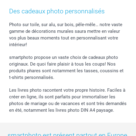
Coques smartphone
Conditions
Saint-Valentin
Contact & FAQ
Cadres photo & accessoires déco
Mentions Légales
Fête des Mères
Tarifs et frais de livraison
Des cadeaux photo personnalisés
Calendrier photos & Agendas photo
Presse
Fête des Pères
Livraison
Stickers & Etiquettes
Affiliation
Confirmation ou communion
Livraison en 48 heures
Photo sur toile, sur alu, sur bois, pêle-mêle… notre vaste
gamme de décorations murales saura mettre en valeur
Chèque Cadeau
Investor Relations
Mariage
Modes de Paiement
vos plus beaux moments tout en personnalisant votre
B2B smartbusiness
Fête d'anniversaire
Identifiez-vous
intérieur!
Droit de rétractation
Collection naissance
Plan du site
Tous les évènements
Statut de ma commande
smartphoto propose un vaste choix de cadeaux photo
smarfriends
originaux. De quoi faire plaisir à tous les coups! Nos
produits phares sont notamment les tasses, coussins et
smartgarantie
t-shirts personnalisés.
smartbonus
Les livres photo racontent votre propre histoire. Faciles à
créer en ligne, ils sont parfaits pour immortaliser les
photos de mariage ou de vacances et sont très demandés
en été, notamment les livres photo DIN A4 paysage.
smartphoto est présent partout en Europe