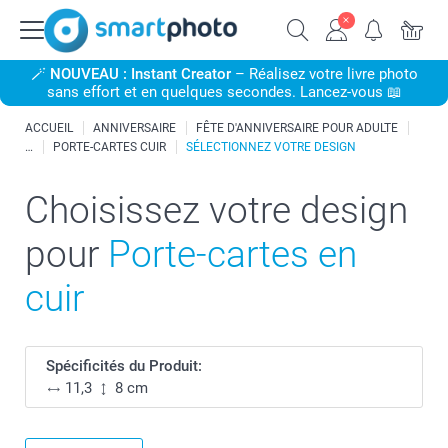
🪄
NOUVEAU : Instant Creator
– Réalisez votre livre photo
sans effort et en quelques secondes. Lancez-vous 📖
ACCUEIL
ANNIVERSAIRE
FÊTE D'ANNIVERSAIRE POUR ADULTE
PORTE-CARTES CUIR
SÉLECTIONNEZ VOTRE DESIGN
Choisissez votre design
pour
Porte-cartes en
cuir
Spécificités du Produit:
11,3
8 cm