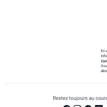
En 
inf
éga
Vou
dés
Restez toujours au cour