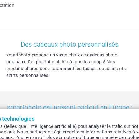
actation
Des cadeaux photo personnalisés
smartphoto propose un vaste choix de cadeaux photo
originaux. De quoi faire plaisir à tous les coups! Nos
produits phares sont notamment les tasses, coussins et t-
shirts personnalisés.
smartphoto est présent partout en Europe :
es technologies
eland
-
Nederland
-
Norge
-
Österreich
-
Schweiz
-
Suisse
-
Switzerla
telles que l'intelligence artificielle) pour analyser le trafic sur n
sociaux. Nous partageons également des informations relatives à vo
sociaux. Pour en savoir plus sur notre politique en matière de cooki