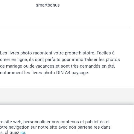
smartbonus
Les livres photo racontent votre propre histoire. Faciles à
créer en ligne, ils sont parfaits pour immortaliser les photos
de mariage ou de vacances et sont très demandés en été,
notamment les livres photo DIN A4 paysage.
nd
-
Suomi
-
Sverige
-
United Kingdom
-
Other Countries
otre site web, personnaliser nos contenus et publicités et
tre navigation sur notre site avec nos partenaires dans
es, cliquez
ici
.