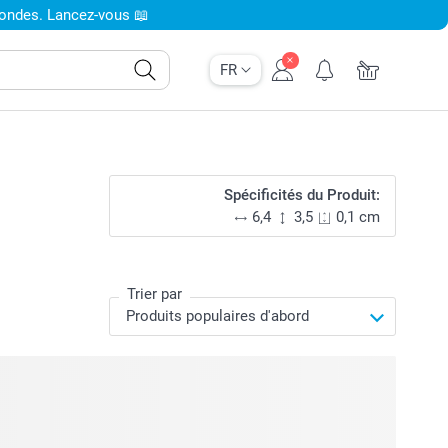
condes. Lancez-vous 📖
FR
Spécificités du Produit:
6,4
3,5
0,1 cm
Trier par