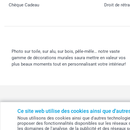
Chèque Cadeau
Droit de rétr
Photo sur toile, sur alu, sur bois, pêle-mêle… notre vaste
gamme de décorations murales saura mettre en valeur vos
plus beaux moments tout en personnalisant votre intérieur!
Ce site web utilise des cookies ainsi que d'autr
België
-
Belgique
-
Danmark
-
Deutschland
-
France
-
Ir
Nous utilisons des cookies ainsi que d'autres technologies (
proposer des fonctionnalités disponibles sur les réseaux 
les domaines de l'analyse, de la publicité et des réseaux 