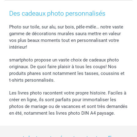
Coques smartphone
Conditions
Saint-Valentin
Contact & FAQ
Cadres photo & accessoires déco
Mentions Légales
Fête des Mères
Tarifs et frais de livraison
Des cadeaux photo personnalisés
Calendrier photos & Agendas photo
Presse
Fête des Pères
Livraison
Stickers & Etiquettes
Affiliation
Confirmation ou communion
Livraison en 48 heures
Photo sur toile, sur alu, sur bois, pêle-mêle… notre vaste
gamme de décorations murales saura mettre en valeur
Chèque Cadeau
Investor Relations
Mariage
Modes de Paiement
vos plus beaux moments tout en personnalisant votre
B2B smartbusiness
Fête d'anniversaire
Identifiez-vous
intérieur!
Droit de rétractation
Collection naissance
Plan du site
Tous les évènements
Statut de ma commande
smartphoto propose un vaste choix de cadeaux photo
smarfriends
originaux. De quoi faire plaisir à tous les coups! Nos
produits phares sont notamment les tasses, coussins et
smartgarantie
t-shirts personnalisés.
smartbonus
Les livres photo racontent votre propre histoire. Faciles à
créer en ligne, ils sont parfaits pour immortaliser les
photos de mariage ou de vacances et sont très demandés
en été, notamment les livres photo DIN A4 paysage.