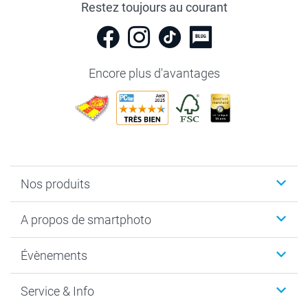
Restez toujours au courant
Encore plus d'avantages
Nos produits
Livre photo
A propos de smartphoto
Cadeaux photo
Photo sur toile, Poster & Pêle-mêle
Qui sommes-nous?
Évènements
MyNameBook
Durabilité
Faire-part & Cartes
Protection des données
Noël
Service & Info
Développement photo & Tirage photo
Gestion des cookies
Nouvel An