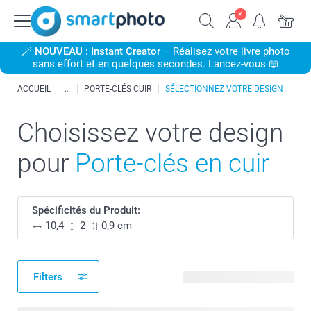
🪄
NOUVEAU : Instant Creator
– Réalisez votre livre photo
sans effort et en quelques secondes. Lancez-vous 📖
ACCUEIL
PORTE-CLÉS CUIR
SÉLECTIONNEZ VOTRE DESIGN
Choisissez votre design
pour
Porte-clés en cuir
Spécificités du Produit:
10,4
2
0,9 cm
Filters
40 modèles disponibles