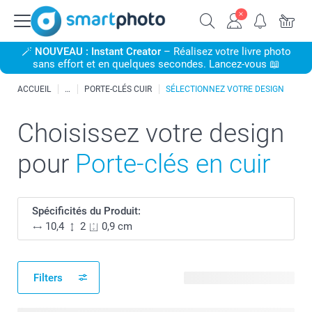
🪄
NOUVEAU : Instant Creator
– Réalisez votre livre photo
sans effort et en quelques secondes. Lancez-vous 📖
ACCUEIL
PORTE-CLÉS CUIR
SÉLECTIONNEZ VOTRE DESIGN
Choisissez votre design
pour
Porte-clés en cuir
Spécificités du Produit:
10,4
2
0,9 cm
Filters
10 modèles disponibles