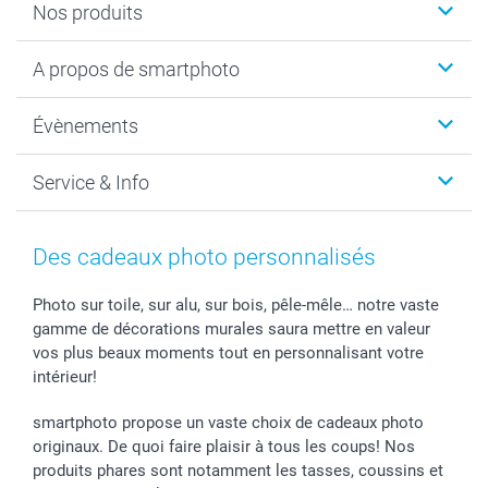
Nos produits
Livre photo
A propos de smartphoto
Cadeaux photo
Photo sur toile, Poster & Pêle-mêle
Qui sommes-nous?
Évènements
MyNameBook
Durabilité
Faire-part & Cartes
Protection des données
Noël
Service & Info
Développement photo & Tirage photo
Gestion des cookies
Nouvel An
Coques smartphone
Conditions
Saint-Valentin
Contact & FAQ
Cadres photo & accessoires déco
Mentions Légales
Fête des Mères
Tarifs et frais de livraison
Des cadeaux photo personnalisés
Calendrier photos & Agendas photo
Presse
Fête des Pères
Livraison
Stickers & Etiquettes
Affiliation
Confirmation ou communion
Livraison en 48 heures
Photo sur toile, sur alu, sur bois, pêle-mêle… notre vaste
gamme de décorations murales saura mettre en valeur
Chèque Cadeau
Investor Relations
Mariage
Modes de Paiement
vos plus beaux moments tout en personnalisant votre
B2B smartbusiness
Fête d'anniversaire
Identifiez-vous
intérieur!
Droit de rétractation
Collection naissance
Plan du site
Tous les évènements
Statut de ma commande
smartphoto propose un vaste choix de cadeaux photo
smarfriends
originaux. De quoi faire plaisir à tous les coups! Nos
produits phares sont notamment les tasses, coussins et
smartgarantie