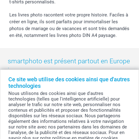
t-shirts personnalisés.
smartbonus
Les livres photo racontent votre propre histoire. Faciles à
créer en ligne, ils sont parfaits pour immortaliser les
photos de mariage ou de vacances et sont très demandés
en été, notamment les livres photo DIN A4 paysage.
smartphoto est présent partout en Europe
:
Ce site web utilise des cookies ainsi que d'autres
België
-
Belgique
-
Danmark
-
Deutschland
-
France
-
Ireland
technologies
-
Nederland
-
Norge
-
Österreich
-
Schweiz
-
Suisse
-
Nous utilisons des cookies ainsi que d'autres
Switzerland
-
Suomi
-
Sverige
-
United Kingdom
-
technologies (telles que l'intelligence artificielle) pour
Other Countries
analyser le trafic sur notre site web, personnaliser nos
contenus et publicités et proposer des fonctionnalités
disponibles sur les réseaux sociaux. Nous partageons
également des informations relatives à votre navigation
Tous les prix sont en francs suisses (CHF), TVA incluse et hors frais de port.
sur notre site avec nos partenaires dans les domaines de
l'analyse, de la publicité et des réseaux sociaux. Pour en
savoir plus sur notre politique en matière de cookies,