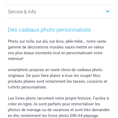
MyNameBook
Durabilité
Faire-part & Cartes
Protection des données
Noël
Service & Info
Développement photo & Tirage photo
Gestion des cookies
Nouvel An
Coques smartphone
Conditions
Saint-Valentin
Contact & FAQ
Cadres photo & accessoires déco
Mentions Légales
Fête des Mères
Tarifs et frais de livraison
Des cadeaux photo personnalisés
Calendrier photos & Agendas photo
Presse
Fête des Pères
Livraison
Stickers & Etiquettes
Affiliation
Confirmation ou communion
Livraison en 48 heures
Photo sur toile, sur alu, sur bois, pêle-mêle… notre vaste
gamme de décorations murales saura mettre en valeur
Chèque Cadeau
Investor Relations
Mariage
Modes de Paiement
vos plus beaux moments tout en personnalisant votre
B2B smartbusiness
Fête d'anniversaire
Identifiez-vous
intérieur!
Droit de rétractation
Collection naissance
Plan du site
Tous les évènements
Statut de ma commande
smartphoto propose un vaste choix de cadeaux photo
smarfriends
originaux. De quoi faire plaisir à tous les coups! Nos
produits phares sont notamment les tasses, coussins et
smartgarantie
t-shirts personnalisés.
smartbonus
Les livres photo racontent votre propre histoire. Faciles à
créer en ligne, ils sont parfaits pour immortaliser les
photos de mariage ou de vacances et sont très demandés
en été, notamment les livres photo DIN A4 paysage.