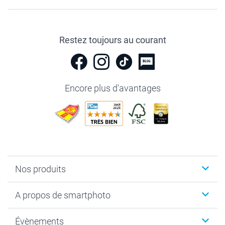
Restez toujours au courant
Encore plus d'avantages
Nos produits
Livre photo
A propos de smartphoto
Cadeaux photo
Photo sur toile, Poster & Pêle-mêle
Qui sommes-nous?
Évènements