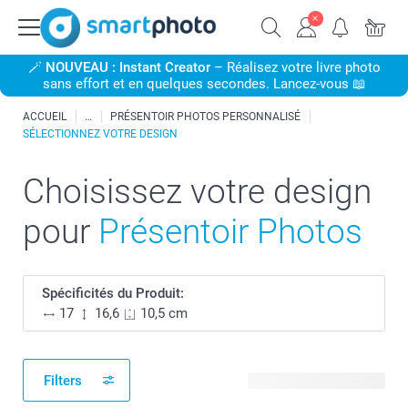
🪄
NOUVEAU : Instant Creator
– Réalisez votre livre photo
sans effort et en quelques secondes. Lancez-vous 📖
ACCUEIL
PRÉSENTOIR PHOTOS PERSONNALISÉ
SÉLECTIONNEZ VOTRE DESIGN
Choisissez votre design
pour
Présentoir Photos
Spécificités du Produit:
17
16,6
10,5 cm
Filters
6 modèles disponibles