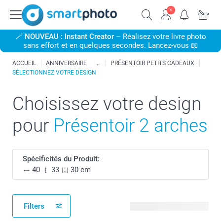
🪄
NOUVEAU : Instant Creator
– Réalisez votre livre photo
sans effort et en quelques secondes. Lancez-vous 📖
ACCUEIL
ANNIVERSAIRE
PRÉSENTOIR PETITS CADEAUX
SÉLECTIONNEZ VOTRE DESIGN
Choisissez votre design
pour
Présentoir 2 arches
Spécificités du Produit:
40
33
30 cm
Filters
29 modèles disponibles