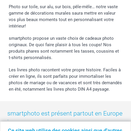
Stickers & Etiquettes
Affiliation
Confirmation ou communion
Livraison en 48 heures
Photo sur toile, sur alu, sur bois, pêle-mêle… notre vaste
gamme de décorations murales saura mettre en valeur
Chèque Cadeau
Investor Relations
Mariage
Modes de Paiement
vos plus beaux moments tout en personnalisant votre
B2B smartbusiness
Fête d'anniversaire
Identifiez-vous
intérieur!
Droit de rétractation
Collection naissance
Plan du site
Tous les évènements
Statut de ma commande
smartphoto propose un vaste choix de cadeaux photo
smarfriends
originaux. De quoi faire plaisir à tous les coups! Nos
produits phares sont notamment les tasses, coussins et
smartgarantie
t-shirts personnalisés.
smartbonus
Les livres photo racontent votre propre histoire. Faciles à
créer en ligne, ils sont parfaits pour immortaliser les
photos de mariage ou de vacances et sont très demandés
en été, notamment les livres photo DIN A4 paysage.
smartphoto est présent partout en Europe
:
Ce site web utilise des cookies ainsi que d'autres