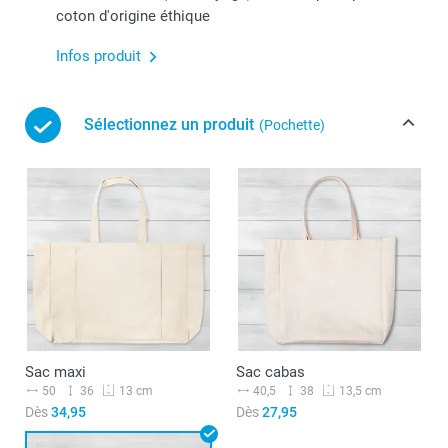
coton d'origine éthique
Infos produit
Sélectionnez un produit
(Pochette)
Sac maxi
Sac cabas
50
36
40,5
38
13 cm
13,5 cm
Dès
34,95
Dès
27,95