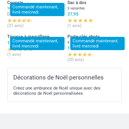
Coussin
Sac à dos
Commandé maintenant,
10+ variantes
3 variantes
livré mercredi
Dès
28,95
37,95
(31 avis)
(1 avis)
Trousse à maquillage
Porte-clés photo
Commandé maintenant,
Commandé maintenant,
16,95
4 variantes
livré mercredi
livré mercredi
11,95
(1 avis)
(20 avis)
Décorations de Noël personnelles
Créez une ambiance de Noël unique avec des
décorations de Noël personnalisées