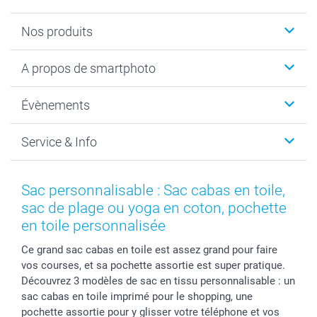
Nos produits
Livre photo
A propos de smartphoto
Cadeaux photo
Photo sur toile, Poster & Pêle-mêle
Qui sommes-nous?
Évènements
MyNameBook
Durabilité
Faire-part & Cartes
Protection des données
Noël
Service & Info
Développement photo & Tirage photo
Gestion des cookies
Nouvel An
Coques smartphone
Conditions
Saint-Valentin
Contact & FAQ
Cadres photo & accessoires déco
Mentions Légales
Fête des Mères
Tarifs et frais de livraison
Sac personnalisable : Sac cabas en toile,
Calendrier photos & Agendas photo
Presse
Fête des Pères
Livraison
sac de plage ou yoga en coton, pochette
Stickers & Etiquettes
Affiliation
Confirmation ou communion
Livraison en 48 heures
en toile personnalisée
Chèque Cadeau
Investor Relations
Mariage
Modes de Paiement
Ce grand sac cabas en toile est assez grand pour faire
B2B smartbusiness
Fête d'anniversaire
Identifiez-vous
vos courses, et sa pochette assortie est super pratique.
Droit de rétractation
Collection naissance
Plan du site
Découvrez 3 modèles de sac en tissu personnalisable : un
Tous les évènements
Statut de ma commande
sac cabas en toile imprimé pour le shopping, une
pochette assortie pour y glisser votre téléphone et vos
smarfriends