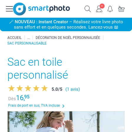
🪄
NOUVEAU : Instant Creator
– Réalisez votre livre photo
sans effort et en quelques secondes. Lancez-vous 📖
ACCUEIL
DÉCORATION DE NOËL PERSONNALISÉE
SAC PERSONNALISABLE
Sac en toile
personnalisé
5.0
/
5
(1 avis)
16,
95
Dès
Frais de port en sus, TVA incluse