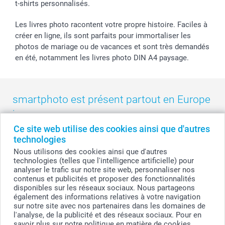
t-shirts personnalisés.
smartbonus
Les livres photo racontent votre propre histoire. Faciles à
créer en ligne, ils sont parfaits pour immortaliser les
photos de mariage ou de vacances et sont très demandés
en été, notamment les livres photo DIN A4 paysage.
smartphoto est présent partout en Europe
:
Ce site web utilise des cookies ainsi que d'autres
België
-
Belgique
-
Danmark
-
Deutschland
-
France
-
Ireland
technologies
-
Nederland
-
Norge
-
Österreich
-
Schweiz
-
Suisse
-
Nous utilisons des cookies ainsi que d'autres
Switzerland
-
Suomi
-
Sverige
-
United Kingdom
-
technologies (telles que l'intelligence artificielle) pour
Other Countries
analyser le trafic sur notre site web, personnaliser nos
contenus et publicités et proposer des fonctionnalités
disponibles sur les réseaux sociaux. Nous partageons
également des informations relatives à votre navigation
Tous les prix sont en francs suisses (CHF), TVA incluse et hors frais de port.
sur notre site avec nos partenaires dans les domaines de
l'analyse, de la publicité et des réseaux sociaux. Pour en
savoir plus sur notre politique en matière de cookies,