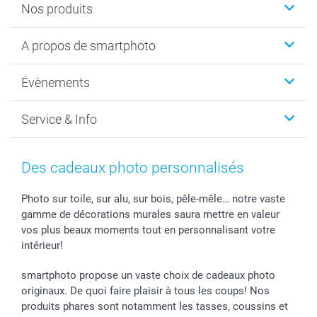
Nos produits
Livre photo
A propos de smartphoto
Cadeaux photo
Photo sur toile, Poster & Pêle-mêle
Qui sommes-nous?
Évènements
MyNameBook
Durabilité
Faire-part & Cartes
Protection des données
Noël
Service & Info
Développement photo & Tirage photo
Gestion des cookies
Nouvel An
Coques smartphone
Conditions
Saint-Valentin
Contact & FAQ
Cadres photo & accessoires déco
Mentions Légales
Fête des Mères
Tarifs et frais de livraison
Des cadeaux photo personnalisés
Calendrier photos & Agendas photo
Presse
Fête des Pères
Livraison
Stickers & Etiquettes
Affiliation
Confirmation ou communion
Livraison en 48 heures
Photo sur toile, sur alu, sur bois, pêle-mêle… notre vaste
gamme de décorations murales saura mettre en valeur
Chèque Cadeau
Investor Relations
Mariage
Modes de Paiement
vos plus beaux moments tout en personnalisant votre
B2B smartbusiness
Fête d'anniversaire
Identifiez-vous
intérieur!
Droit de rétractation
Collection naissance
Plan du site
Tous les évènements
Statut de ma commande
smartphoto propose un vaste choix de cadeaux photo
smarfriends
originaux. De quoi faire plaisir à tous les coups! Nos
produits phares sont notamment les tasses, coussins et
smartgarantie