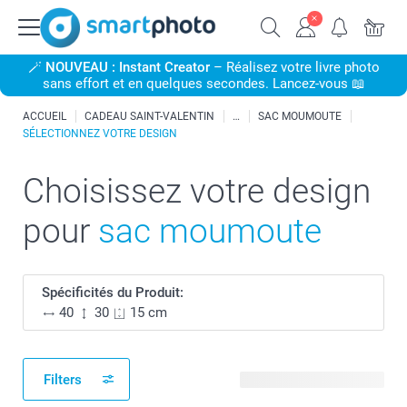
🪄
NOUVEAU : Instant Creator
– Réalisez votre livre photo
sans effort et en quelques secondes. Lancez-vous 📖
ACCUEIL
CADEAU SAINT-VALENTIN
SAC MOUMOUTE
SÉLECTIONNEZ VOTRE DESIGN
Choisissez votre design
pour
sac moumoute
Spécificités du Produit:
40
30
15 cm
Filters
10 modèles disponibles