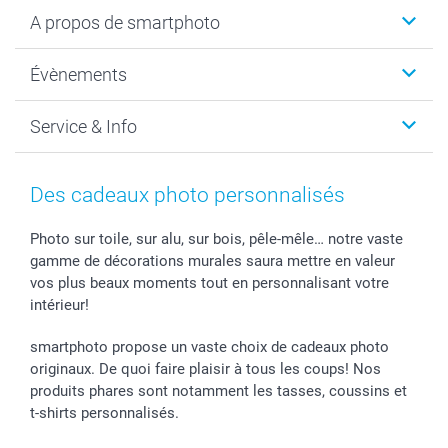
Livre photo
A propos de smartphoto
Cadeaux photo
Photo sur toile, Poster & Pêle-mêle
Qui sommes-nous?
Évènements
MyNameBook
Durabilité
Faire-part & Cartes
Protection des données
Noël
Service & Info
Développement photo & Tirage photo
Gestion des cookies
Nouvel An
Coques smartphone
Conditions
Saint-Valentin
Contact & FAQ
Cadres photo & accessoires déco
Mentions Légales
Fête des Mères
Tarifs et frais de livraison
Des cadeaux photo personnalisés
Calendrier photos & Agendas photo
Presse
Fête des Pères
Livraison
Stickers & Etiquettes
Affiliation
Confirmation ou communion
Livraison en 48 heures
Photo sur toile, sur alu, sur bois, pêle-mêle… notre vaste
gamme de décorations murales saura mettre en valeur
Chèque Cadeau
Investor Relations
Mariage
Modes de Paiement
vos plus beaux moments tout en personnalisant votre
B2B smartbusiness
Fête d'anniversaire
Identifiez-vous
intérieur!
Droit de rétractation
Collection naissance
Plan du site
Tous les évènements
Statut de ma commande
smartphoto propose un vaste choix de cadeaux photo
smarfriends
originaux. De quoi faire plaisir à tous les coups! Nos
produits phares sont notamment les tasses, coussins et
smartgarantie
t-shirts personnalisés.
smartbonus