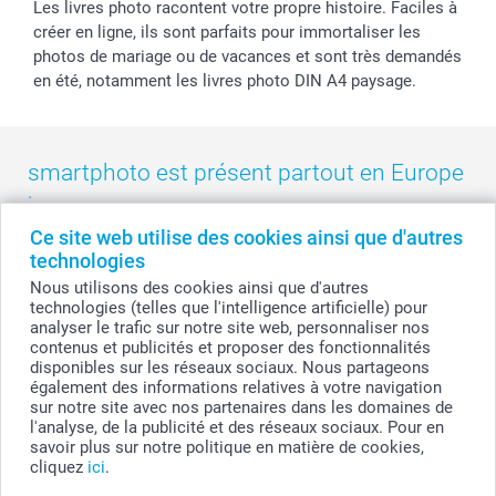
Les livres photo racontent votre propre histoire. Faciles à
créer en ligne, ils sont parfaits pour immortaliser les
photos de mariage ou de vacances et sont très demandés
en été, notamment les livres photo DIN A4 paysage.
smartphoto est présent partout en Europe
:
Ce site web utilise des cookies ainsi que d'autres
België
-
Belgique
-
Danmark
-
Deutschland
-
France
-
Ireland
technologies
-
Nederland
-
Norge
-
Österreich
-
Schweiz
-
Suisse
-
Nous utilisons des cookies ainsi que d'autres
Switzerland
-
Suomi
-
Sverige
-
United Kingdom
-
technologies (telles que l'intelligence artificielle) pour
Other Countries
analyser le trafic sur notre site web, personnaliser nos
contenus et publicités et proposer des fonctionnalités
disponibles sur les réseaux sociaux. Nous partageons
également des informations relatives à votre navigation
Tous les prix sont en francs suisses (CHF), TVA incluse et hors frais de port.
sur notre site avec nos partenaires dans les domaines de
l'analyse, de la publicité et des réseaux sociaux. Pour en
savoir plus sur notre politique en matière de cookies,
cliquez
ici
.
© smartphoto group. Tous droits réservés