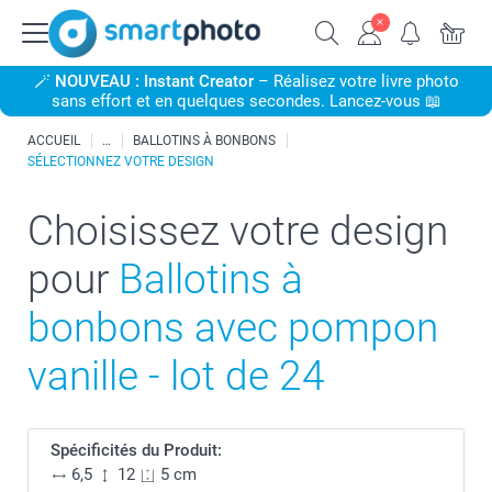
🪄
NOUVEAU : Instant Creator
– Réalisez votre livre photo
sans effort et en quelques secondes. Lancez-vous 📖
ACCUEIL
BALLOTINS À BONBONS
SÉLECTIONNEZ VOTRE DESIGN
Choisissez votre design
pour
Ballotins à
bonbons avec pompon
vanille - lot de 24
Spécificités du Produit:
6,5
12
5 cm